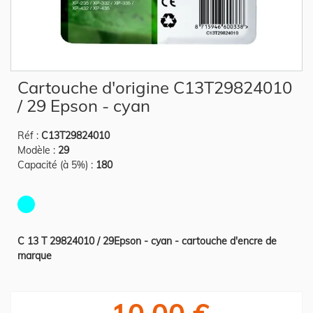
Skip
Cartouche d'origine C13T29824010
to
the
/ 29 Epson - cyan
beginning
of
the
Réf :
C13T29824010
images
gallery
Modèle :
29
Capacité (à 5%) :
180
C 13 T 29824010 / 29Epson - cyan - cartouche d'encre de
marque