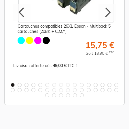
Cartouches compatibles 29XL Epson - Multipack 5
cartouches (2xBK + C,M,Y)
€
15,75 €
C
TTC
Soit 18,90 €
Livraison offerte dès
49,00 €
TTC !