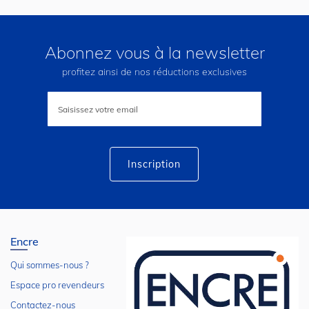
Abonnez vous à la newsletter
profitez ainsi de nos réductions exclusives
Inscription
à
notre
lettre
d’information
:
Inscription
Encre
Qui sommes-nous ?
Espace pro revendeurs
Contactez-nous