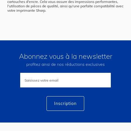
cartouches d'encre. Cela vous assure des impressions performantes,
l'utilisation de pièces de qualité, ainsi qu'une parfaite compatibilité avec
votre imprimante Sharp.
Abonnez vous à la newsletter
profitez ainsi de nos réductions exclusives
Inscription
à
notre
lettre
d’information
:
Inscription