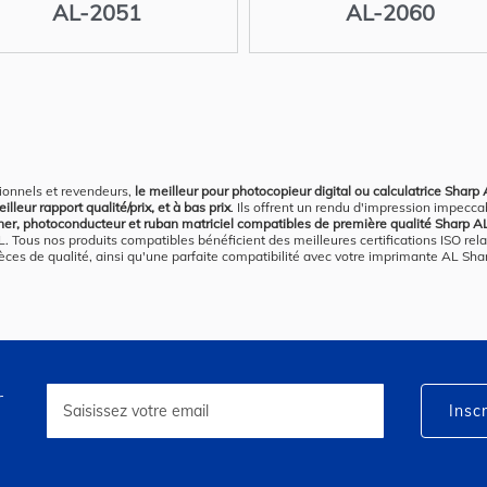
AL-2051
AL-2060
ionnels et revendeurs,
le meilleur pour photocopieur digital ou calculatrice Sharp
eur rapport qualité/prix, et à bas prix
. Ils offrent un rendu d'impression impecc
ner, photoconducteur et ruban matriciel compatibles de première qualité Sharp A
ous nos produits compatibles bénéficient des meilleures certifications ISO relat
ièces de qualité, ainsi qu'une parfaite compatibilité avec votre imprimante AL Sha
r
Inscription
à
Inscr
notre
lettre
d’information
: