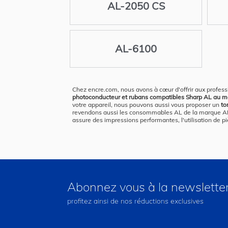
AL-2050 CS
AL-6100
Chez encre.com, nous avons à cœur d'offrir aux profess
photoconducteur et rubans compatibles Sharp AL au meill
votre appareil, nous pouvons aussi vous proposer un
to
revendons aussi les consommables AL de la marque AL. T
assure des impressions performantes, l'utilisation de p
Abonnez vous à la newslette
profitez ainsi de nos réductions exclusives