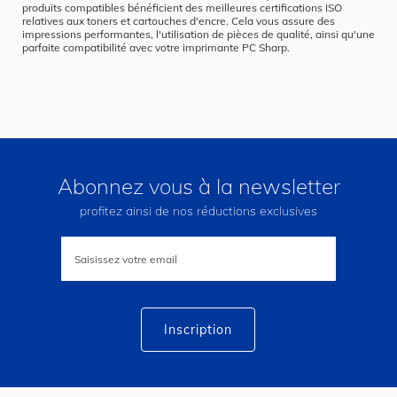
produits compatibles bénéficient des meilleures certifications ISO
relatives aux toners et cartouches d'encre. Cela vous assure des
impressions performantes, l'utilisation de pièces de qualité, ainsi qu'une
parfaite compatibilité avec votre imprimante PC Sharp.
Abonnez vous à la newsletter
profitez ainsi de nos réductions exclusives
Inscription
à
notre
lettre
d’information
:
Inscription