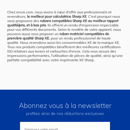
Chez encre.com, nous avons à cœur d'offrir aux professionnels et
revendeurs,
le meilleur pour calculatrice Sharp XE
. C'est pourquoi nous
vous proposons des
rubans compatibles Sharp XE au meilleur rapport
qualité/prix, et à bas prix
. Ils offrent un rendu d'impression impeccable
pour vos différents documents. Selon le modèle de votre appareil, nous
pouvons aussi vous proposer un
ruban matriciel compatibles de
première qualité Sharp XE
, pour un rendu professionnel de haute
qualité. Nous revendons aussi les consommables XE de la marque XE.
Tous nos produits compatibles bénéficient des meilleures certifications
ISO relatives aux toners et cartouches d'encre. Cela vous assure des
impressions performantes, l'utilisation de pièces de qualité, ainsi qu'une
parfaite compatibilité avec votre imprimante XE Sharp.
Abonnez vous à la newsletter
profitez ainsi de nos réductions exclusives
Inscription
à