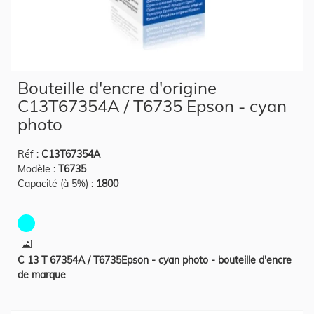
Skip
Bouteille d'encre d'origine
to
the
C13T67354A / T6735 Epson - cyan
beginning
of
photo
the
images
gallery
Réf :
C13T67354A
Modèle :
T6735
Capacité (à 5%) :
1800
C 13 T 67354A / T6735Epson - cyan photo - bouteille d'encre
de marque