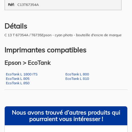
C13T67354A
Détails
C 13 T 67354A / T6735Epson - cyan photo - bouteille d'encre de marque
Imprimantes compatibles
Epson > EcoTank
EcoTank L 1800 ITS
EcoTank L 800
EcoTank L 805
EcoTank L 810
EcoTank L 850
Nous avons trouvé d’autres produits qui
pourraient vous intéresser !