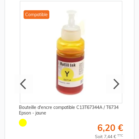
Compatible
Bouteille d'encre compatible C13T67344A / T6734
Epson - jaune
€
6,20 €
C
TTC
Soit 7,44 €