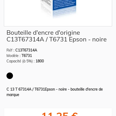
Skip
Bouteille d'encre d'origine
to
the
C13T67314A / T6731 Epson - noire
beginning
of
the
Réf :
C13T67314A
images
gallery
Modèle :
T6731
Capacité (à 5%) :
1800
C 13 T 67314A / T6731Epson - noire - bouteille d'encre de
marque