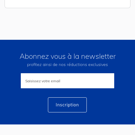
Abonnez vous à la newsletter
profitez ainsi de nos réductions exclusives
Inscription
à
notre
lettre
d’information
:
Inscription