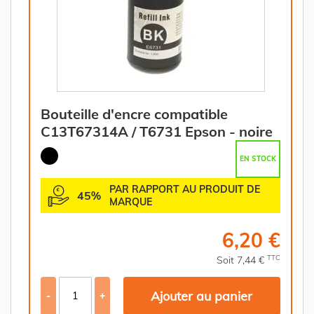
Bouteille d'encre compatible
C13T67314A / T6731 Epson - noire
EN STOCK
PAR RAPPORT AU PRODUIT DE
45%
MARQUE
6,20 €
TTC
Soit 7,44 €
Ajouter au panier
-
+