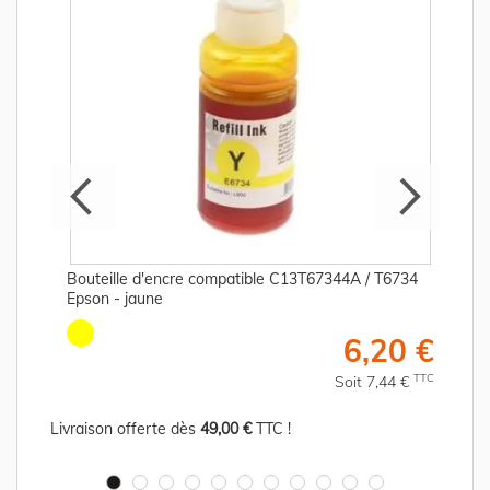
Bouteille d'encre compatible C13T67344A / T6734
Epson - jaune
€
6,20 €
C
TTC
Soit 7,44 €
Livraison offerte dès
49,00 €
TTC !