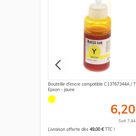
13T67354A / T6735
Bouteille d'encre compatible C13T67344A / 
Epson - jaune
8,75 €
6,20
TTC
Soit 10,50 €
Soit 7,4
TC !
Livraison offerte dès
49,00 €
TTC !