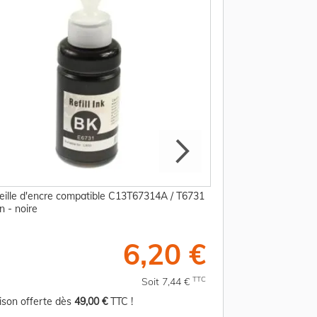
eille d'encre compatible C13T67314A / T6731
Bouteille d'encre 
n - noire
Epson - magenta p
6,20 €
TTC
Soit 7,44 €
aison offerte dès
49,00 €
TTC !
Livraison offerte d