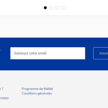
r
Inscription
à
Inscr
notre
lettre
d’information
:
 ?
Programme de fidélité
Conditions générales
vraison