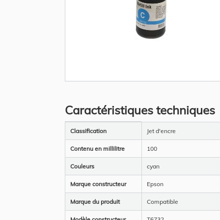
Skip
to
the
Caractéristiques techniques
beginning
of
the
Plus
images
Classification
Jet d'encre
d’information
gallery
Contenu en millilitre
100
Couleurs
cyan
Marque constructeur
Epson
Marque du produit
Compatible
Modèle constructeur
T6732