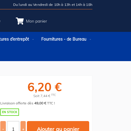
Du lundi au Vendredi de 10h à 13h et 14h à 18h
e
Mon panier
tures d’entrepôt
Fournitures - de Bureau
6,20 €
TTC
Soit 7,44 €
Livraison offerte dès
49,00 €
TTC !
EN STOCK
Ajouter au panier
-
+