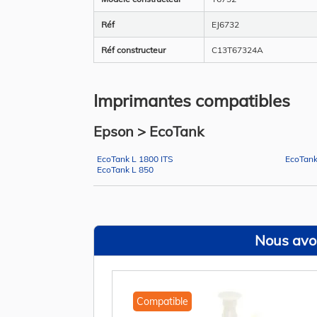
Réf
EJ6732
Réf constructeur
C13T67324A
Imprimantes compatibles
Epson > EcoTank
EcoTank L 1800 ITS
EcoTank
EcoTank L 850
Nous avon
Compatible