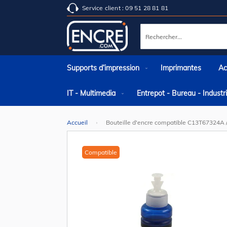
Service client : 09 51 28 81 81
Rechercher
Supports d’impression
Imprimantes
Ac
IT - Multimedia
Entrepot - Bureau - Indust
Accueil
Bouteille d'encre compatible C13T67324A 
Skip
to
the
Compatible
end
of
the
images
gallery