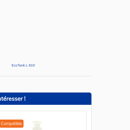
EcoTank L 810
téresser !
Compatible
Compatible