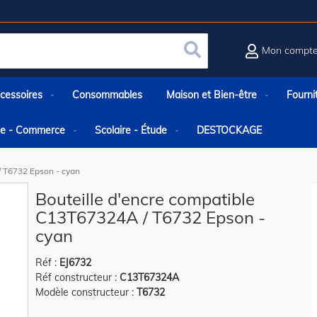
Mon compt
Rechercher
cessoires
Consommables
Maison et Bien-être
Fourni
rie - Commerce
Scolaire - Étude
DESTOCKAGE
/ T6732 Epson - cyan
Bouteille d'encre compatible
C13T67324A / T6732 Epson -
cyan
Réf :
EJ6732
Réf constructeur :
C13T67324A
Modèle constructeur :
T6732