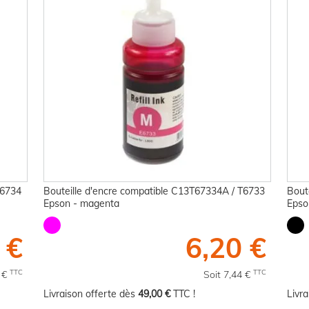
T6734
Bouteille d'encre compatible C13T67334A / T6733
Bout
Epson - magenta
Epso
 €
6,20 €
TTC
TTC
4 €
Soit 7,44 €
Livraison offerte dès
49,00 €
TTC !
Livr