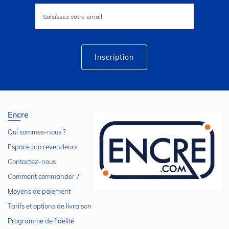
Inscription
à
notre
lettre
d’information
:
Inscription
Encre
Qui sommes-nous ?
Espace pro revendeurs
Contactez-nous
Comment commander ?
Moyens de paiement
Tarifs et options de livraison
Programme de fidélité