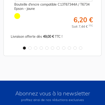
Bouteille d'encre compatible C13T67344A / T6734
Epson - jaune
€
6,20 €
C
TTC
Soit 7,44 €
Livraison offerte dès
49,00 €
TTC !
Abonnez vous à la newsletter
profitez ainsi de nos réductions exclusives