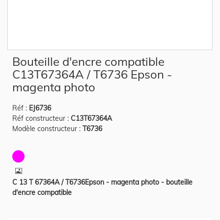
Skip
Bouteille d'encre compatible
to
the
C13T67364A / T6736 Epson -
beginning
of
magenta photo
the
images
gallery
Réf :
EJ6736
Réf constructeur :
C13T67364A
Modèle constructeur :
T6736
C 13 T 67364A / T6736Epson - magenta photo - bouteille
d'encre compatible