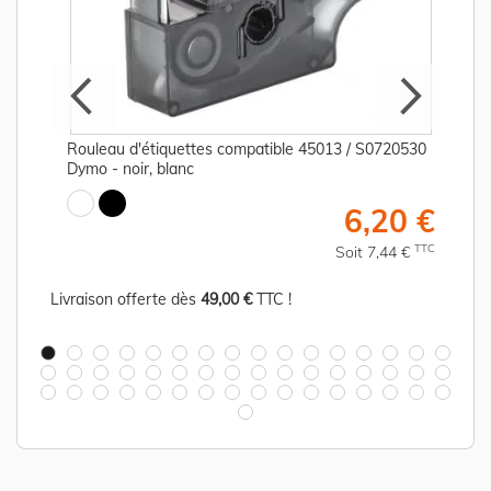
Rouleau d'étiquettes compatible 45013 / S0720530
Dymo - noir, blanc
€
6,20 €
C
TTC
Soit 7,44 €
Livraison offerte dès
49,00 €
TTC !