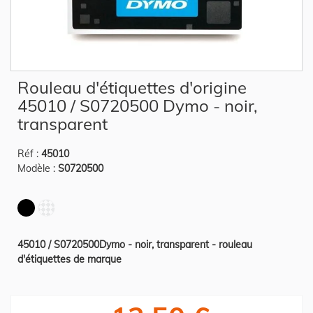
Skip
Rouleau d'étiquettes d'origine
to
the
45010 / S0720500 Dymo - noir,
beginning
of
transparent
the
images
gallery
Réf :
45010
Modèle :
S0720500
45010 / S0720500Dymo - noir, transparent - rouleau
d'étiquettes de marque