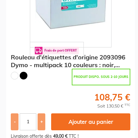
Rouleau d'étiquettes d'origine 2093096
Dymo - multipack 10 couleurs : noir,
blanc
PRODUIT DISPO. SOUS 2-10 JOURS
108,75 €
TTC
Soit 130,50 €
Ajouter au panier
-
+
Livraison offerte dès
49,00 €
TTC !