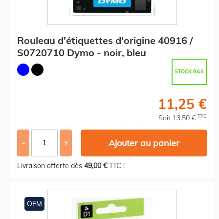
Rouleau d'étiquettes d'origine 40916 /
S0720710 Dymo - noir, bleu
STOCK BAS
11,25 €
TTC
Soit 13,50 €
Ajouter au panier
-
+
Livraison offerte dès
49,00 €
TTC !
OEM