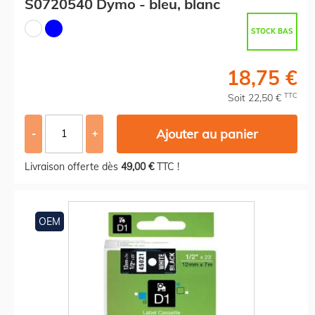
S0720540 Dymo - bleu, blanc
STOCK BAS
18,75 €
TTC
Soit 22,50 €
Ajouter au panier
-
+
Livraison offerte dès
49,00 €
TTC !
OEM