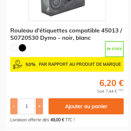
Rouleau d'étiquettes compatible 45013 /
S0720530 Dymo - noir, blanc
EN STOCK
50%
PAR RAPPORT AU PRODUIT DE MARQUE
6,20 €
TTC
Soit 7,44 €
Ajouter au panier
-
+
Livraison offerte dès
49,00 €
TTC !