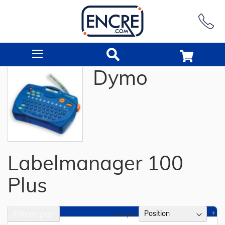
Rechercher
Dymo
Labelmanager 100
Plus
Filtrer par
Pa
Trier par
or