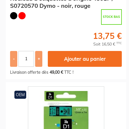
S0720570 Dymo - noir, rouge
STOCK BAS
13,75 €
TTC
Soit 16,50 €
Ajouter au panier
-
+
Livraison offerte dès
49,00 €
TTC !
OEM