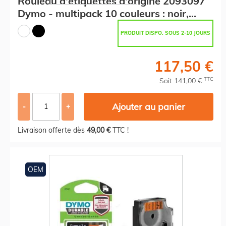
Rouleau d'étiquettes d'origine 2093097
Dymo - multipack 10 couleurs : noir,
blanc
PRODUIT DISPO. SOUS 2-10 JOURS
117,50 €
TTC
Soit 141,00 €
Ajouter au panier
-
+
Livraison offerte dès
49,00 €
TTC !
OEM