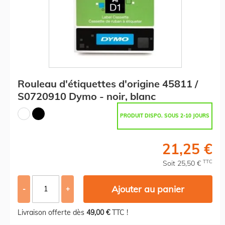
Rouleau d'étiquettes d'origine 45811 /
S0720910 Dymo - noir, blanc
PRODUIT DISPO. SOUS 2-10 JOURS
21,25 €
TTC
Soit 25,50 €
Ajouter au panier
-
+
Livraison offerte dès
49,00 €
TTC !