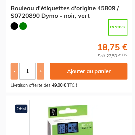
Rouleau d'étiquettes d'origine 45809 /
S0720890 Dymo - noir, vert
EN STOCK
18,75 €
TTC
Soit 22,50 €
Ajouter au panier
-
+
Livraison offerte dès
49,00 €
TTC !
OEM