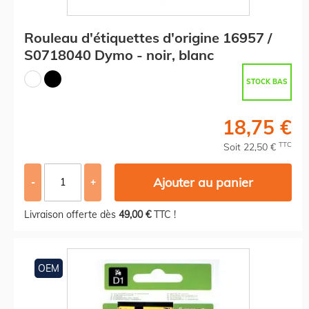
Rouleau d'étiquettes d'origine 16957 /
S0718040 Dymo - noir, blanc
STOCK BAS
18,75 €
TTC
Soit 22,50 €
Ajouter au panier
-
+
Livraison offerte dès
49,00 €
TTC !
OEM