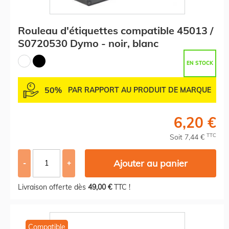
Rouleau d'étiquettes compatible 45013 /
S0720530 Dymo - noir, blanc
EN STOCK
50%
PAR RAPPORT AU PRODUIT DE MARQUE
6,20 €
TTC
Soit 7,44 €
Ajouter au panier
-
+
Livraison offerte dès
49,00 €
TTC !
Compatible