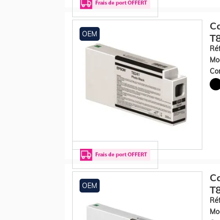
Ca
OEM
T8
Réf
Mod
Con
Ca
OEM
T8
Réf
Mod