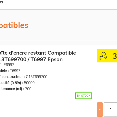
RS
atibles
îte d'encre restant Compatible
13T699700 / T6997 Epson
 :
E6997
èle :
T6997
 constructeur :
C13T699700
acité (à 5%) :
50000
tenance (ml) :
700
EN STOCK
-