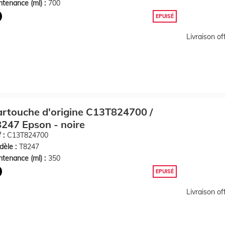
tenance (ml) :
700
EPUISÉ
Livraison o
rtouche d'origine C13T824700 /
247 Epson - noire
 :
C13T824700
èle :
T8247
tenance (ml) :
350
EPUISÉ
Livraison o