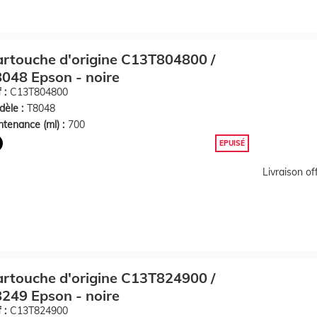
rtouche d'origine C13T804800 /
048 Epson - noire
 :
C13T804800
èle :
T8048
tenance (ml) :
700
EPUISÉ
Livraison o
rtouche d'origine C13T824900 /
249 Epson - noire
 :
C13T824900