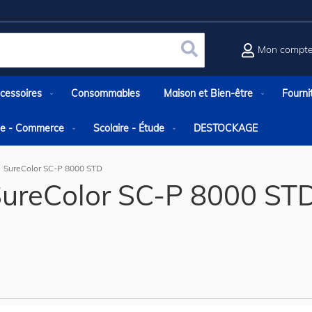
Mon compt
Rechercher
cessoires
Consommables
Maison et Bien-être
Fourni
rie - Commerce
Scolaire - Étude
DESTOCKAGE
SureColor SC-P 8000 STD
ureColor SC-P 8000 ST