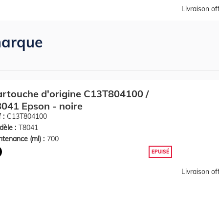
Livraison o
arque
rtouche d'origine C13T804100 /
041 Epson - noire
 :
C13T804100
èle :
T8041
tenance (ml) :
700
EPUISÉ
Livraison o