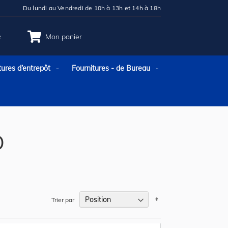
Du lundi au Vendredi de 10h à 13h et 14h à 18h
e
Mon panier
tures d’entrepôt
Fournitures - de Bureau
D
Par
Trier par
ordre
décroissant