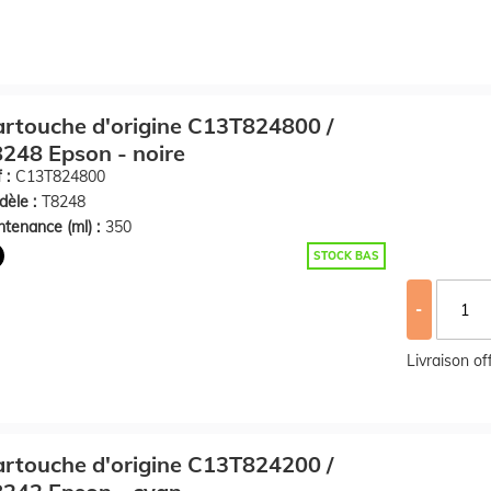
rtouche d'origine C13T824800 /
248 Epson - noire
 :
C13T824800
èle :
T8248
tenance (ml) :
350
STOCK BAS
-
Livraison o
rtouche d'origine C13T824200 /