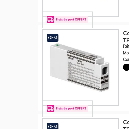
Ca
OEM
T8
Réf
Mod
Con
Ca
OEM