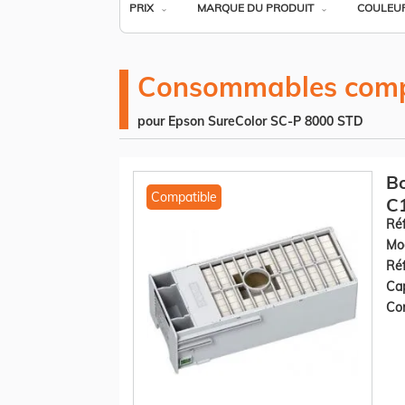
PRIX
MARQUE DU PRODUIT
COULEU
Consommables comp
pour Epson SureColor SC-P 8000 STD
Bo
Compatible
C
Réf
Mod
Réf
Cap
Con