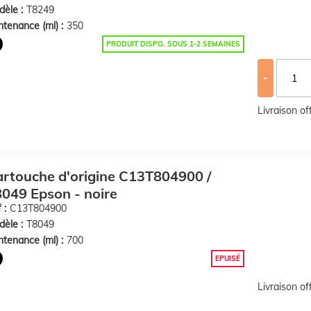
èle :
T8249
tenance (ml) :
350
PRODUIT DISPO. SOUS 1-2 SEMAINES
-
Livraison o
rtouche d'origine C13T804900 /
049 Epson - noire
 :
C13T804900
èle :
T8049
tenance (ml) :
700
EPUISÉ
Livraison o