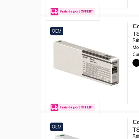
Ca
OEM
T8
Réf
Mod
Con
Ca
OEM
T8
Réf