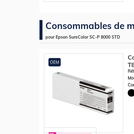
Consommables de m
pour Epson SureColor SC-P 8000 STD
Ca
OEM
T8
Réf
Mod
Con