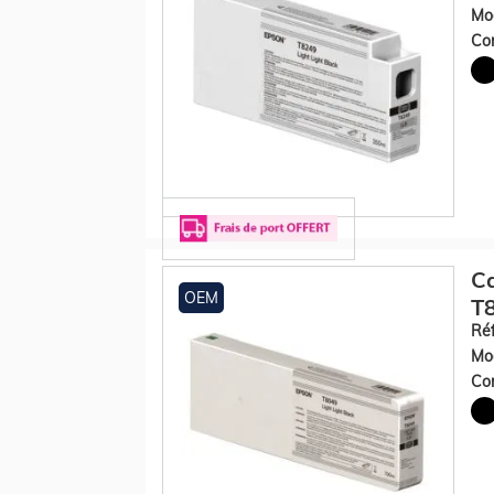
Mod
Con
Ca
OEM
T8
Réf
Mod
Con