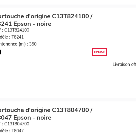
rtouche d'origine C13T824100 /
241 Epson - noire
 :
C13T824100
èle :
T8241
tenance (ml) :
350
EPUISÉ
Livraison o
rtouche d'origine C13T804700 /
047 Epson - noire
 :
C13T804700
èle :
T8047