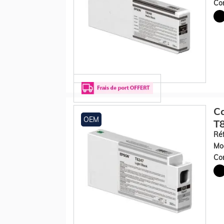
Con
Ca
OEM
T8
Réf
Mod
Con