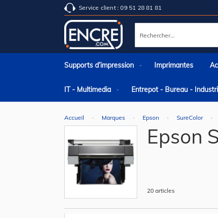
Service client : 09 51 28 81 81
Rechercher
Supports d’impression
Imprimantes
Ac
IT - Multimedia
Entrepot - Bureau - Indust
Accueil
Marques
Epson
SureColor
Epson S
20
articles