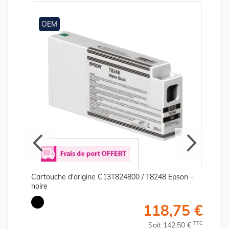
OEM
Cartouche d'origine C13T824800 / T8248 Epson -
noire
€
118,75 €
C
TTC
Soit 142,50 €