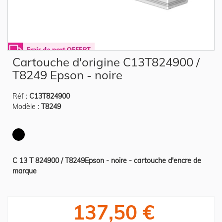
Skip
Cartouche d'origine C13T824900 /
to
the
T8249 Epson - noire
beginning
of
the
Réf :
C13T824900
images
gallery
Modèle :
T8249
C 13 T 824900 / T8249Epson - noire - cartouche d'encre de
marque
137,50 €