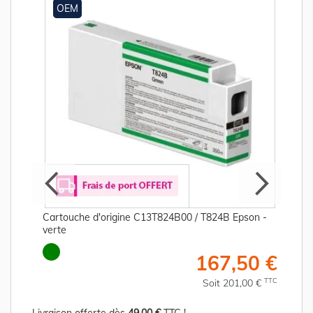
OEM
Cartouche d'origine C13T824B00 / T824B Epson -
verte
€
167,50 €
C
TTC
Soit 201,00 €
Livraison offerte dès
49,00 €
TTC !