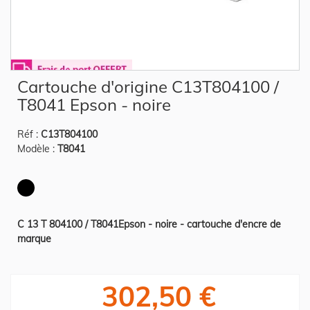
Skip
Cartouche d'origine C13T804100 /
to
the
T8041 Epson - noire
beginning
of
the
Réf :
C13T804100
images
gallery
Modèle :
T8041
C 13 T 804100 / T8041Epson - noire - cartouche d'encre de
marque
302,50 €