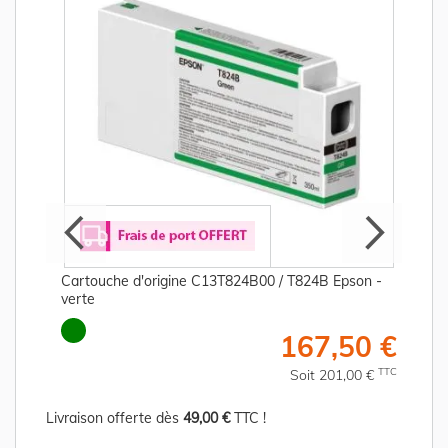
Cartouche d'origine C13T824B00 / T824B Epson -
verte
€
167,50 €
C
TTC
Soit 201,00 €
Livraison offerte dès
49,00 €
TTC !