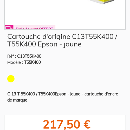
Skip
Cartouche d'origine C13T55K400 /
to
the
T55K400 Epson - jaune
beginning
of
the
Réf :
C13T55K400
images
gallery
Modèle :
T55K400
C 13 T 55K400 / T55K400Epson - jaune - cartouche d'encre
de marque
217,50 €