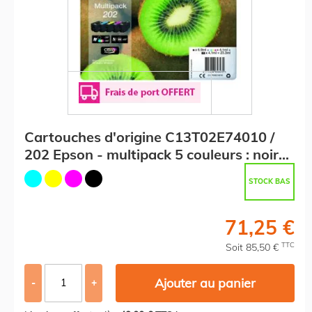
Cartouches d'origine C13T02E74010 /
202 Epson - multipack 5 couleurs : noire,
cyan, magenta, jaune
STOCK BAS
71,25 €
TTC
Soit 85,50 €
Ajouter au panier
-
+