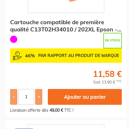
Cartouche compatible de première
qualité C13T02H34010 / 202XL Epson -
magenta
EN STOCK
46%
PAR RAPPORT AU PRODUIT DE MARQUE
11,58 €
TTC
Soit 13,90 €
Ajouter au panier
-
+
Livraison offerte dès
49,00 €
TTC !