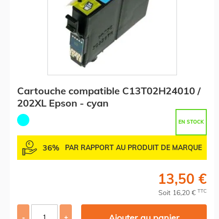
Cartouche compatible C13T02H24010 /
202XL Epson - cyan
EN STOCK
36%
PAR RAPPORT AU PRODUIT DE MARQUE
13,50 €
TTC
Soit 16,20 €
Ajouter au panier
-
+