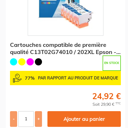
Cartouches compatible de première
qualité C13T02G74010 / 202XL Epson -
multipack 5 couleurs : noire, cyan,
EN STOCK
magenta, jaune
77%
PAR RAPPORT AU PRODUIT DE MARQUE
24,92 €
TTC
Soit 29,90 €
Ajouter au panier
-
+