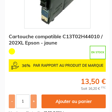
Cartouche compatible C13T02H44010 /
202XL Epson - jaune
EN STOCK
36%
PAR RAPPORT AU PRODUIT DE MARQUE
13,50 €
TTC
Soit 16,20 €
Ajouter au panier
-
+