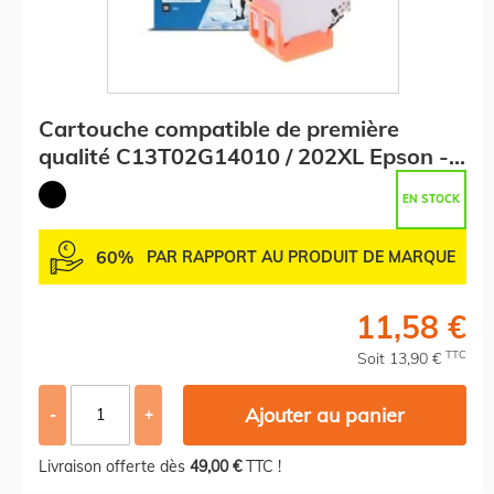
Cartouche compatible de première
qualité C13T02G14010 / 202XL Epson -
noire
EN STOCK
60%
PAR RAPPORT AU PRODUIT DE MARQUE
11,58 €
TTC
Soit 13,90 €
Ajouter au panier
-
+
Livraison offerte dès
49,00 €
TTC !