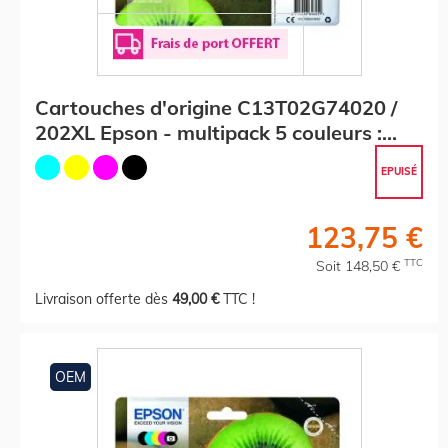
Cartouches d'origine C13T02G74020 /
202XL Epson - multipack 5 couleurs :
noire, cyan, magenta, jaune
EPUISÉ
123,75 €
TTC
Soit 148,50 €
Livraison offerte dès
49,00 €
TTC !
OEM