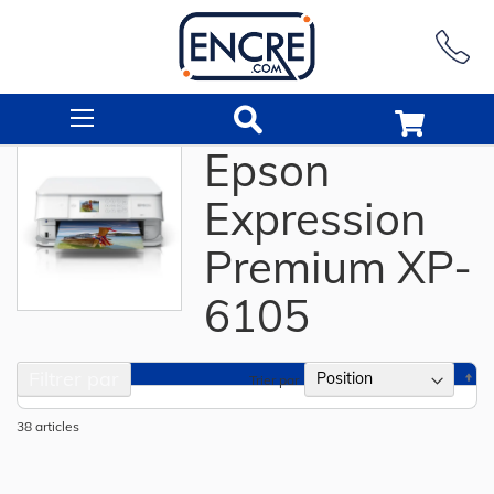
Rechercher
Epson
Expression
Premium XP-
6105
Filtrer par
Pa
Trier par
or
dé
38
articles