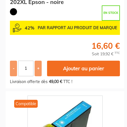
202XL Epson - noire
EN STOCK
42%
PAR RAPPORT AU PRODUIT DE MARQUE
16,60 €
TTC
Soit 19,92 €
Ajouter au panier
-
+
Livraison offerte dès
49,00 €
TTC !
Compatible