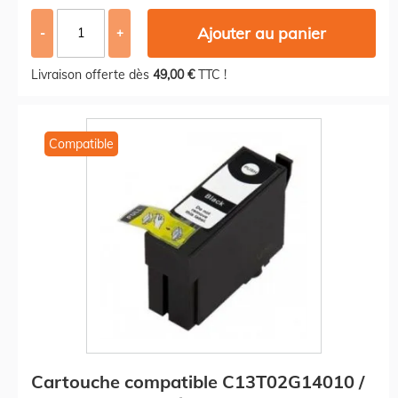
Ajouter au panier
-
+
Livraison offerte dès
49,00 €
TTC !
Compatible
Cartouche compatible C13T02G14010 /