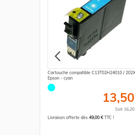
E74510 / 202 Epson
Cartouche compatible C13T02H24010 / 202
 cyan, magenta,
Epson - cyan
13,50
70,00 €
Soit 16,2
TTC
Soit 84,00 €
Livraison offerte dès
49,00 €
TTC !
TC !