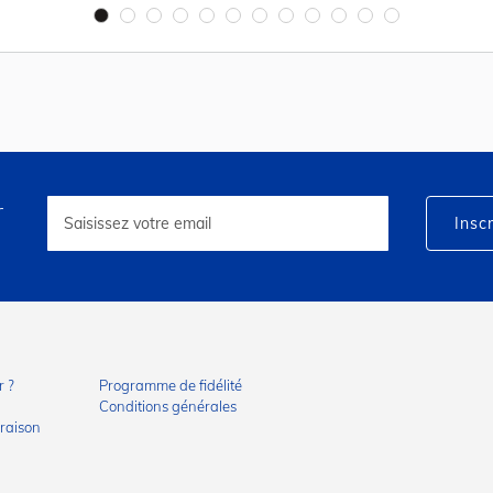
r
Inscription
à
Inscr
notre
lettre
d’information
:
 ?
Programme de fidélité
Conditions générales
vraison