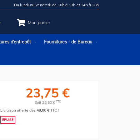
Du lundi au Vendredi de 10h à 13h et 14h à 18h
e
Mon panier
tures d’entrepôt
Fournitures - de Bureau
23,75 €
TTC
Soit 28,50 €
Livraison offerte dès
49,00 €
TTC !
EPUISÉ