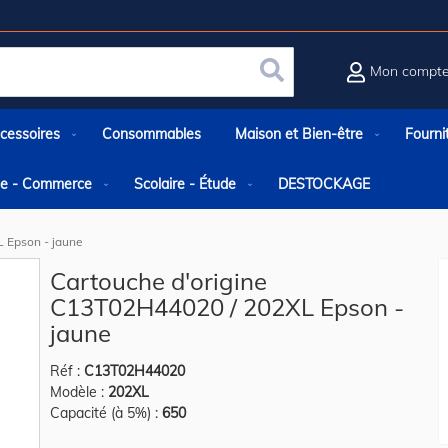
Mon compt
Rechercher
cessoires
Consommables
Maison et Bien-être
Fourni
rie - Commerce
Scolaire - Étude
DESTOCKAGE
 Epson - jaune
Cartouche d'origine
C13T02H44020 / 202XL Epson -
jaune
Réf :
C13T02H44020
Modèle :
202XL
Capacité (à 5%) :
650