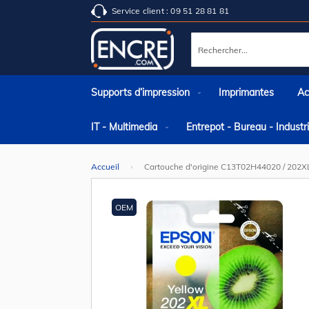
Service client : 09 51 28 81 81
Rechercher
Supports d’impression
Imprimantes
Ac
IT - Multimedia
Entrepot - Bureau - Indust
Accueil
Cartouche d'origine C13T02H44020 / 202XL
Skip
to
the
OEM
end
of
the
images
gallery