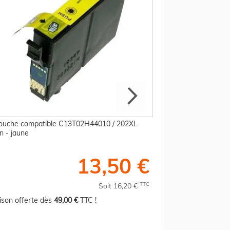
ouche compatible C13T02H44010 / 202XL
Cartouche compati
n - jaune
Epson - magenta
13,50 €
TTC
Soit 16,20 €
aison offerte dès
49,00 €
TTC !
Livraison offerte d