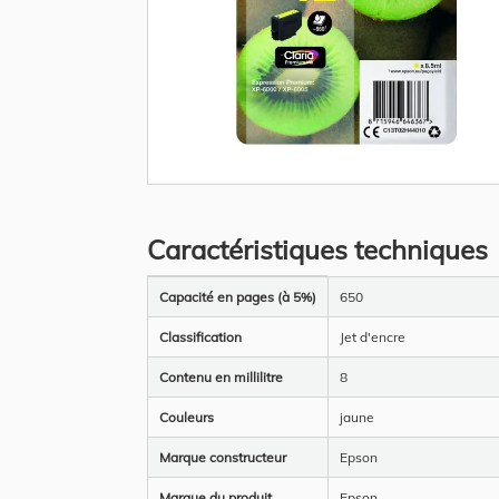
Skip
to
the
Caractéristiques techniques
beginning
of
the
Plus
images
Capacité en pages (à 5%)
650
d’information
gallery
Classification
Jet d'encre
Contenu en millilitre
8
Couleurs
jaune
Marque constructeur
Epson
Marque du produit
Epson