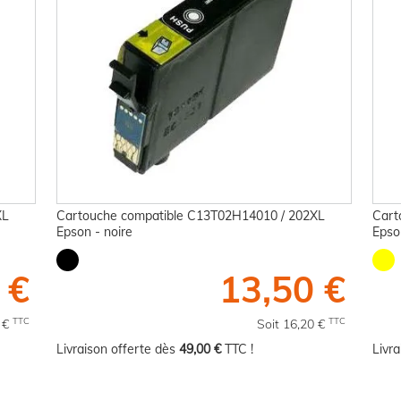
XL
Cartouche compatible C13T02H14010 / 202XL
Cart
Epson - noire
Epso
 €
13,50 €
TTC
TTC
0 €
Soit 16,20 €
Livraison offerte dès
49,00 €
TTC !
Livr