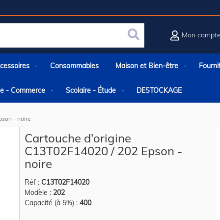
Mon compt
Rechercher
cessoires
Consommables
Maison et Bien-être
Fourni
rie - Commerce
Scolaire - Étude
DESTOCKAGE
son - noire
Cartouche d'origine
C13T02F14020 / 202 Epson -
noire
Réf :
C13T02F14020
Modèle :
202
Capacité (à 5%) :
400