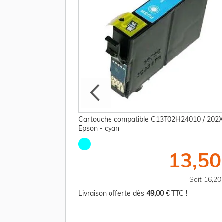
E74510 / 202 Epson
Cartouche compatible C13T02H24010 / 202
 cyan, magenta,
Epson - cyan
13,50
70,00 €
Soit 16,2
TTC
Soit 84,00 €
Livraison offerte dès
49,00 €
TTC !
TC !