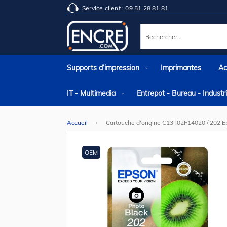
Service client : 09 51 28 81 81
Rechercher
Supports d’impression
Imprimantes
Ac
IT - Multimedia
Entrepot - Bureau - Indust
Accueil
Cartouche d'origine C13T02F14020 / 202 Ep
Skip
to
the
OEM
end
of
the
images
gallery