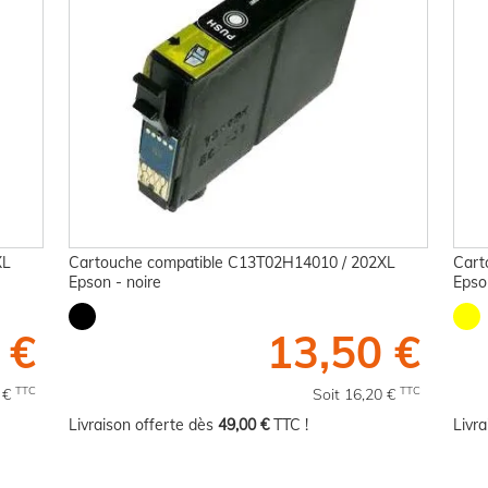
XL
Cartouche compatible C13T02H14010 / 202XL
Cart
Epson - noire
Epso
 €
13,50 €
TTC
TTC
0 €
Soit 16,20 €
Livraison offerte dès
49,00 €
TTC !
Livr