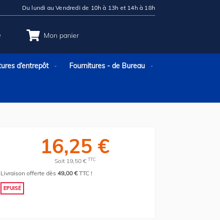
Du lundi au Vendredi de 10h à 13h et 14h à 18h
e
Mon panier
tures d’entrepôt
Fournitures - de Bureau
16,25 €
TTC
Soit 19,50 €
Livraison offerte dès
49,00 €
TTC !
EPUISÉ