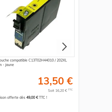
ouche compatible C13T02H44010 / 202XL
Cartouche compati
n - jaune
Epson - magenta
13,50 €
TTC
Soit 16,20 €
aison offerte dès
49,00 €
TTC !
Livraison offerte d