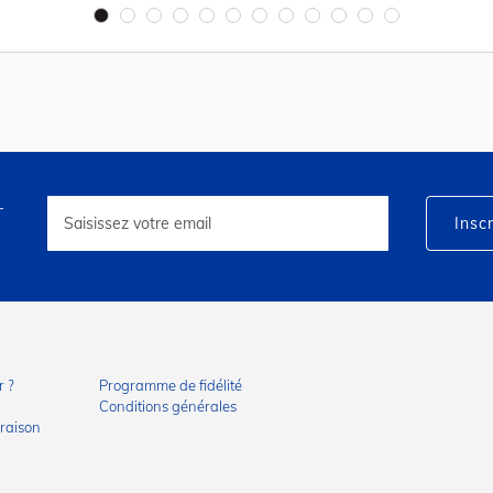
r
Inscription
à
Inscr
notre
lettre
d’information
:
 ?
Programme de fidélité
Conditions générales
vraison