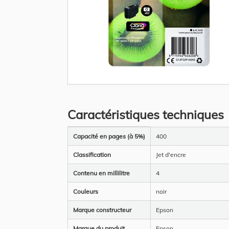
Skip
to
the
Caractéristiques techniques
beginning
of
the
Plus
images
Capacité en pages (à 5%)
400
d’information
gallery
Classification
Jet d'encre
Contenu en millilitre
4
Couleurs
noir
Marque constructeur
Epson
Marque du produit
Epson