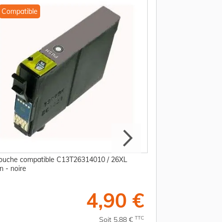
Compatible
Compatible
ouche compatible C13T26314010 / 26XL
Cartouche compati
n - noire
Epson - cyan
4,90 €
TTC
Soit 5,88 €