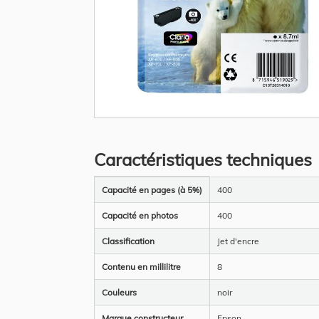
Skip
to
the
Caractéristiques techniques
beginning
of
the
Plus
images
Capacité en pages (à 5%)
400
d’information
gallery
Capacité en photos
400
Classification
Jet d'encre
Contenu en millilitre
8
Couleurs
noir
Marque constructeur
Epson