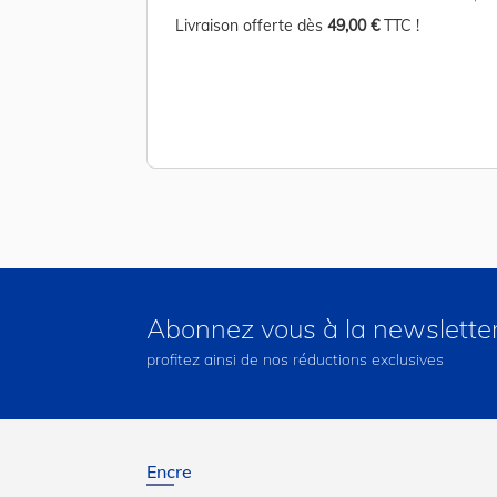
TC !
Livraison offerte dès
49,00 €
TTC !
Abonnez vous à la newslette
profitez ainsi de nos réductions exclusives
Encre