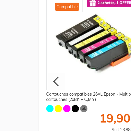
Compatible
4010 / 26 Epson -
Cartouches compatibles 26XL Epson - Multip
cartouches (2xBK + C,M,Y)
11,25 €
19,90
TTC
Soit 13,50 €
Soit 23,8