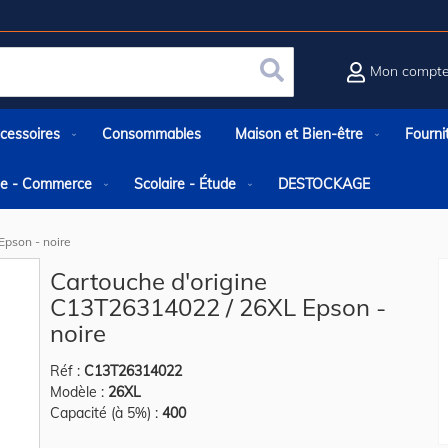
Mon compt
Rechercher
cessoires
Consommables
Maison et Bien-être
Fourni
rie - Commerce
Scolaire - Étude
DESTOCKAGE
Epson - noire
Cartouche d'origine
C13T26314022 / 26XL Epson -
noire
Réf :
C13T26314022
Modèle :
26XL
Capacité (à 5%) :
400