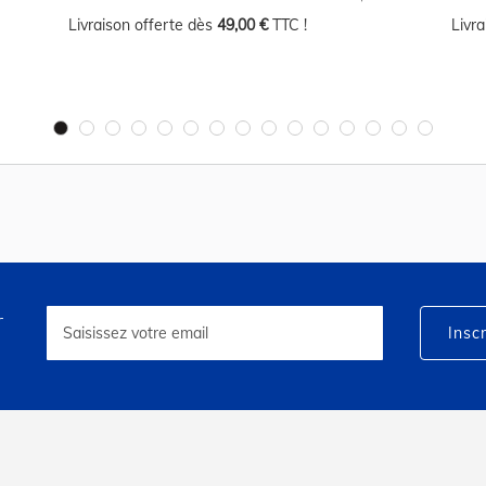
Livraison offerte dès
49,00 €
TTC !
Livr
r
Inscription
à
Inscr
notre
lettre
d’information
: