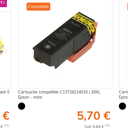
Compatible
ack 5
Cartouche compatible C13T26214010 / 26XL
Cart
Epson - noire
Epso
 €
5,70 €
TTC
TTC
8 €
Soit 6,84 €