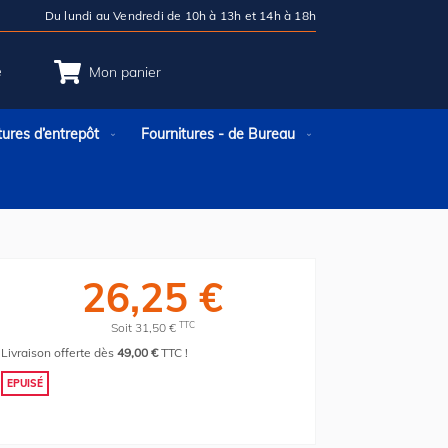
Du lundi au Vendredi de 10h à 13h et 14h à 18h
e
Mon panier
tures d’entrepôt
Fournitures - de Bureau
26,25 €
TTC
Soit 31,50 €
Livraison offerte dès
49,00 €
TTC !
EPUISÉ