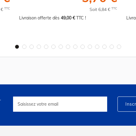
TTC
TTC
8 €
Soit 6,84 €
Livraison offerte dès
49,00 €
TTC !
Livr
r
Inscription
à
Inscr
notre
lettre
d’information
: