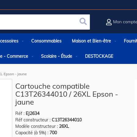
Mon compt
Rechercher
cessoires
Consommables
Maison et Bien-être
Fourni
rie - Commerce
Scolaire - Étude
DESTOCKAGE
L Epson - jaune
Cartouche compatible
C13T26344010 / 26XL Epson -
jaune
Réf :
EJ2634
Réf constructeur :
C13T26344010
Modèle constructeur :
26XL
Capacité (à 5%) :
700