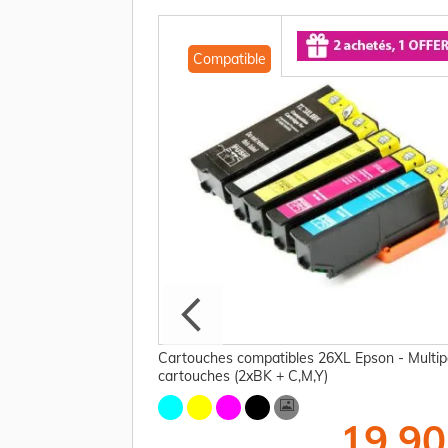
Compatible
4010 / 26 Epson -
Cartouches compatibles 26XL Epson - Multip
cartouches (2xBK + C,M,Y)
11,25 €
19,90