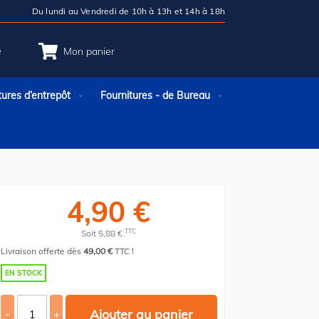
Du lundi au Vendredi de 10h à 13h et 14h à 18h
e
Mon panier
tures d’entrepôt
Fournitures - de Bureau
4,90 €
TTC
Soit 5,88 €
Livraison offerte dès
49,00 €
TTC !
EN STOCK
Ajouter au panier
-
+