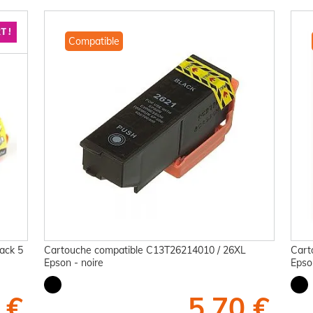
Compatible
ack 5
Cartouche compatible C13T26214010 / 26XL
Cart
Epson - noire
Epso
 €
5,70 €