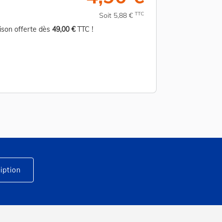
TTC
Soit 5,88 €
aison offerte dès
49,00 €
TTC !
Livraison offerte d
iption