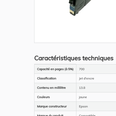
Skip
to
the
Caractéristiques techniques
beginning
of
the
Plus
images
Capacité en pages (à 5%)
700
d’information
gallery
Classification
Jet d'encre
Contenu en millilitre
13.8
Couleurs
jaune
Marque constructeur
Epson
Marque du produit
Compatible