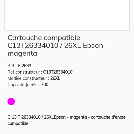
Skip
Cartouche compatible
to
the
C13T26334010 / 26XL Epson -
beginning
of
magenta
the
images
gallery
Réf :
EJ2633
Réf constructeur :
C13T26334010
Modèle constructeur :
26XL
Capacité (à 5%) :
700
C 13 T 26334010 / 26XLEpson - magenta - cartouche d'encre
compatible