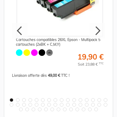
Cartouches compatibles 26XL Epson - Multipack 5
cartouches (2xBK + C,M,Y)
€
19,90 €
C
TTC
Soit 23,88 €
Livraison offerte dès
49,00 €
TTC !