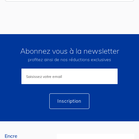
Abonnez vous à la newsletter
profitez ainsi de nos réductions exclusives
Inscription
à
notre
lettre
d’information
:
Inscription
Encre