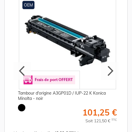
OEM
Tambour d'origine A3GP01D / IUP-22 K Konica
Minolta - noir
€
101,25 €
C
TTC
Soit 121,50 €