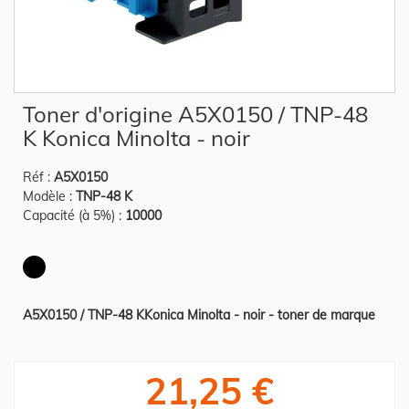
Skip
Toner d'origine A5X0150 / TNP-48
to
the
K Konica Minolta - noir
beginning
of
the
Réf :
A5X0150
images
gallery
Modèle :
TNP-48 K
Capacité (à 5%) :
10000
A5X0150 / TNP-48 KKonica Minolta - noir - toner de marque
21,25 €