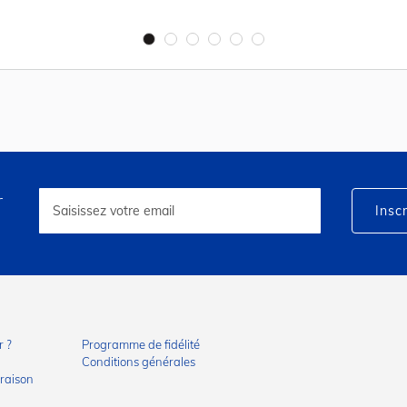
r
Inscription
à
Inscr
notre
lettre
d’information
:
 ?
Programme de fidélité
Conditions générales
vraison