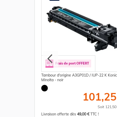
ne A4Y5WY1 / WB-P05
Tambour d'origine A3GP01D / IUP-22 K Koni
Minolta - noir
13,75 €
101,25
TTC
Soit 16,50 €
Soit 121,5
TC !
Livraison offerte dès
49,00 €
TTC !