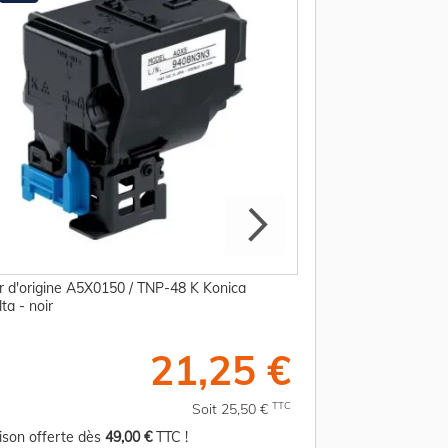
r d'origine A5X0150 / TNP-48 K Konica
Toner d'origine A5
ta - noir
noir
21,25 €
TTC
Soit 25,50 €
aison offerte dès
49,00 €
TTC !
Livraison offerte d