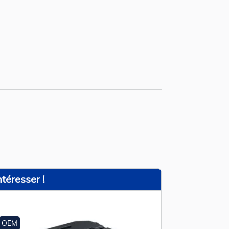
téresser !
OEM
OEM