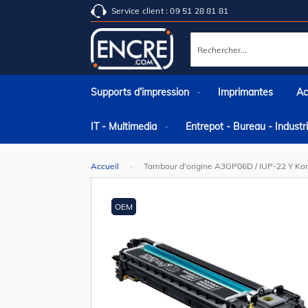
Service client : 09 51 28 81 81
Rechercher
Supports d’impression
Imprimantes
Ac
IT - Multimedia
Entrepot - Bureau - Indust
Accueil
Tambour d'origine A3GP06D / IUP-22 Y Kon
Skip
to
the
OEM
end
of
the
images
gallery