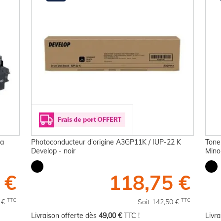
ca
Photoconducteur d'origine A3GP11K / IUP-22 K
Tone
Develop - noir
Minol
 €
118,75 €
TTC
TTC
0 €
Soit 142,50 €
Livraison offerte dès
49,00 €
TTC !
Livr