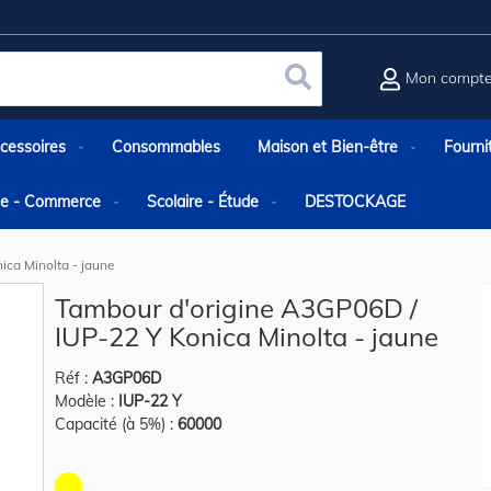
Mon compt
Rechercher
cessoires
Consommables
Maison et Bien-être
Fourni
rie - Commerce
Scolaire - Étude
DESTOCKAGE
ica Minolta - jaune
Tambour d'origine A3GP06D /
IUP-22 Y Konica Minolta - jaune
Réf :
A3GP06D
Modèle :
IUP-22 Y
Capacité (à 5%) :
60000