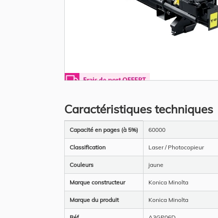
Skip
to
the
Caractéristiques techniques
beginning
of
the
Plus
images
Capacité en pages (à 5%)
60000
d’information
gallery
Classification
Laser / Photocopieur
Couleurs
jaune
Marque constructeur
Konica Minolta
Marque du produit
Konica Minolta
Réf
A3GP06D