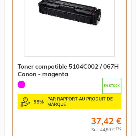
Toner compatible 5104C002 / 067H
Canon - magenta
EN STOCK
PAR RAPPORT AU PRODUIT DE
55%
MARQUE
37,42 €
TTC
Soit 44,90 €