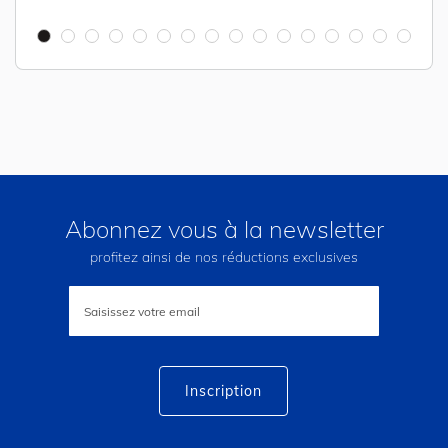
Abonnez vous à la newsletter
profitez ainsi de nos réductions exclusives
Inscription
à
notre
lettre
d’information
:
Inscription