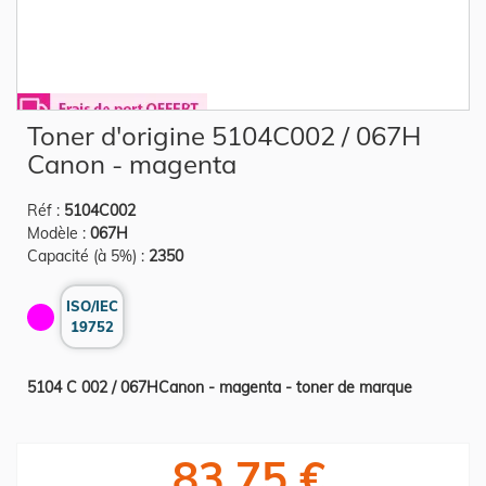
Skip
Toner d'origine 5104C002 / 067H
to
the
Canon - magenta
beginning
of
the
Réf :
5104C002
images
gallery
Modèle :
067H
Capacité (à 5%) :
2350
ISO/IEC
19752
5104 C 002 / 067HCanon - magenta - toner de marque
83,75 €