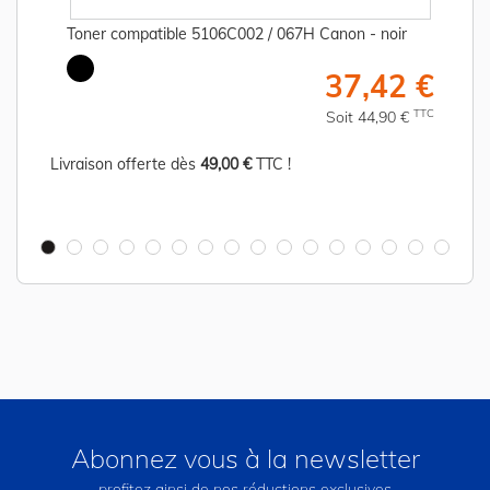
Toner compatible 5106C002 / 067H Canon - noir
€
37,42 €
C
TTC
Soit 44,90 €
Livraison offerte dès
49,00 €
TTC !
Abonnez vous à la newsletter
profitez ainsi de nos réductions exclusives