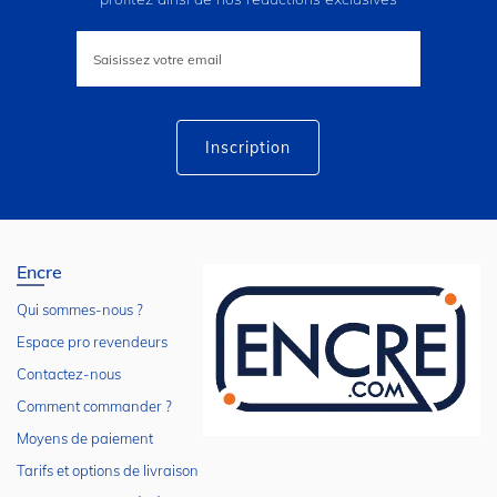
Inscription
à
notre
lettre
d’information
:
Inscription
Encre
Qui sommes-nous ?
Espace pro revendeurs
Contactez-nous
Comment commander ?
Moyens de paiement
Tarifs et options de livraison