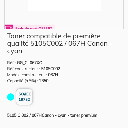
Skip
Toner compatible de première
to
the
qualité 5105C002 / 067H Canon -
beginning
of
cyan
the
images
gallery
Réf :
GG_CL067XC
Réf constructeur :
5105C002
Modèle constructeur :
067H
Capacité (à 5%) :
2350
ISO/IEC
19752
5105 C 002 / 067HCanon - cyan - toner premium