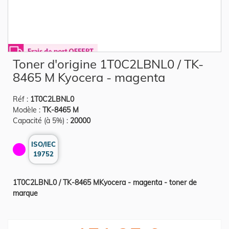
Skip
Toner d'origine 1T0C2LBNL0 / TK-
to
the
8465 M Kyocera - magenta
beginning
of
the
Réf :
1T0C2LBNL0
images
gallery
Modèle :
TK-8465 M
Capacité (à 5%) :
20000
ISO/IEC
19752
1T0C2LBNL0 / TK-8465 MKyocera - magenta - toner de
marque