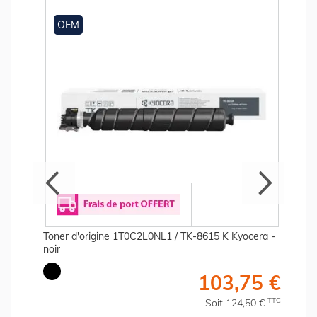
OEM
Toner d'origine 1T0C2L0NL1 / TK-8615 K Kyocera -
noir
€
103,75 €
C
TTC
Soit 124,50 €