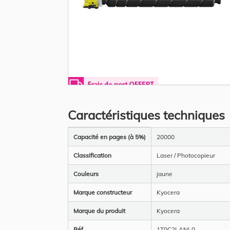
Skip
to
the
Caractéristiques techniques
beginning
of
the
Plus
images
Capacité en pages (à 5%)
20000
d’information
gallery
Classification
Laser / Photocopieur
Couleurs
jaune
Marque constructeur
Kyocera
Marque du produit
Kyocera
Réf
1T0C2LANL0