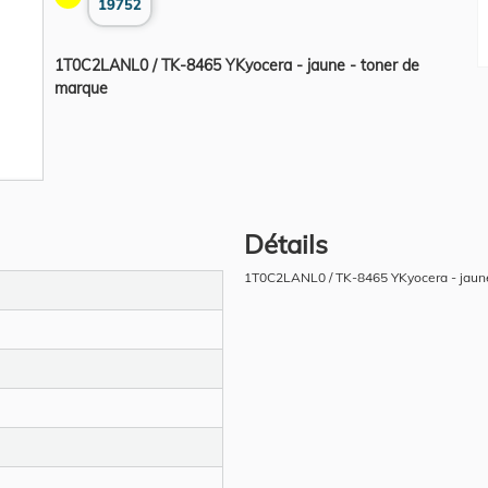
19752
1T0C2LANL0 / TK-8465 YKyocera - jaune - toner de
marque
Détails
1T0C2LANL0 / TK-8465 YKyocera - jaune