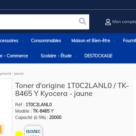
Mon compt
Rechercher
cessoires
Consommables
Maison et Bien-être
Fourni
rie - Commerce
Scolaire - Étude
DESTOCKAGE
yocera - jaune
Toner d'origine 1T0C2LANL0 / TK-
8465 Y Kyocera - jaune
Réf :
1T0C2LANL0
Modèle :
TK-8465 Y
Capacité (à 5%) :
20000
ISO/IEC