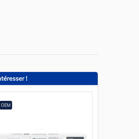
téresser !
OEM
OEM