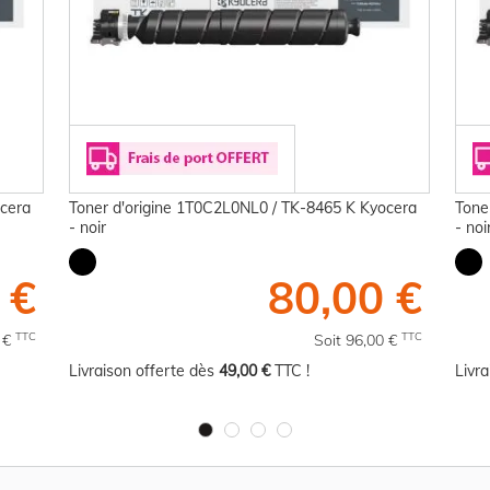
ocera
Toner d'origine 1T0C2L0NL0 / TK-8465 K Kyocera
Tone
- noir
- noi
 €
80,00 €
TTC
TTC
0 €
Soit 96,00 €
Livraison offerte dès
49,00 €
TTC !
Livr