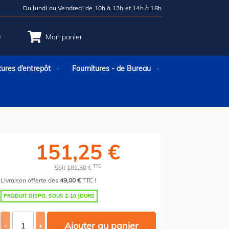
Du lundi au Vendredi de 10h à 13h et 14h à 18h
e
Mon panier
tures d’entrepôt
Fournitures - de Bureau
151,25 €
TTC
Soit 181,50 €
Livraison offerte dès
49,00 €
TTC !
PRODUIT DISPO. SOUS 2-10 JOURS
Ajouter au panier
-
+