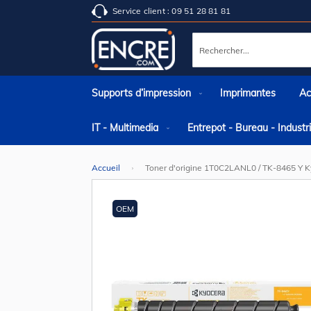
Service client : 09 51 28 81 81
Rechercher
Supports d’impression
Imprimantes
Ac
IT - Multimedia
Entrepot - Bureau - Indust
Accueil
Toner d'origine 1T0C2LANL0 / TK-8465 Y K
Skip
to
the
OEM
end
of
the
images
gallery