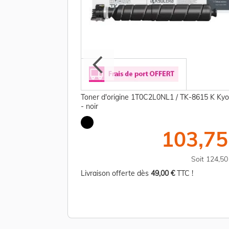
e 1902ND0UN0 / WT-
Toner d'origine 1T0C2L0NL1 / TK-8615 K Ky
- noir
11,25 €
103,75
TTC
Soit 13,50 €
Soit 124,5
TC !
Livraison offerte dès
49,00 €
TTC !