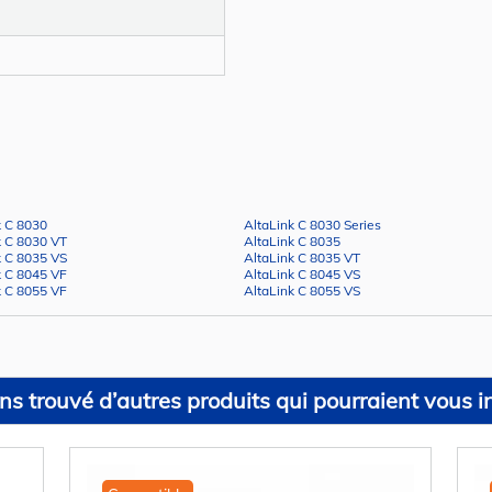
k C 8030
AltaLink C 8030 Series
k C 8030 VT
AltaLink C 8035
k C 8035 VS
AltaLink C 8035 VT
k C 8045 VF
AltaLink C 8045 VS
k C 8055 VF
AltaLink C 8055 VS
s trouvé d’autres produits qui pourraient vous in