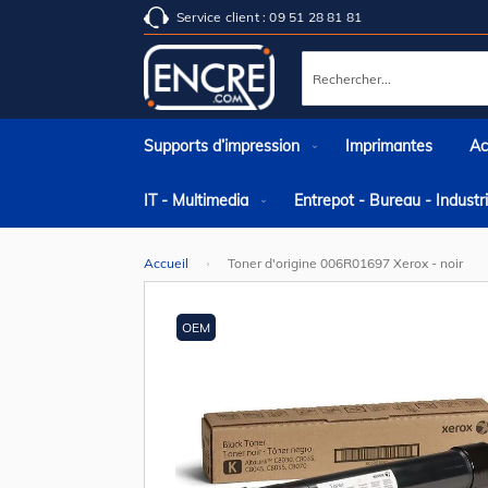
Service client : 09 51 28 81 81
Rechercher
Supports d’impression
Imprimantes
Ac
IT - Multimedia
Entrepot - Bureau - Indust
Accueil
Toner d'origine 006R01697 Xerox - noir
Skip
to
the
OEM
end
of
the
images
gallery