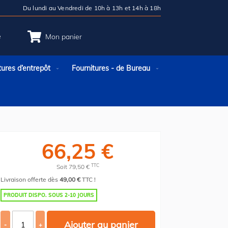
Du lundi au Vendredi de 10h à 13h et 14h à 18h
e
Mon panier
tures d’entrepôt
Fournitures - de Bureau
66,25 €
TTC
Soit 79,50 €
Livraison offerte dès
49,00 €
TTC !
PRODUIT DISPO. SOUS 2-10 JOURS
Ajouter au panier
-
+