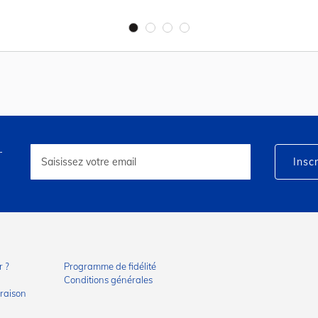
r
Inscription
à
Inscr
notre
lettre
d’information
:
 ?
Programme de fidélité
Conditions générales
vraison