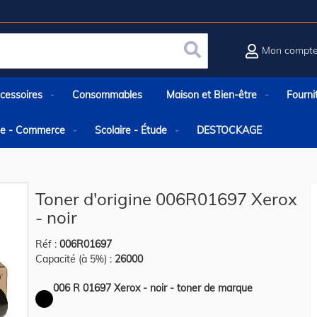
Mon compt
Rechercher
cessoires
Consommables
Maison et Bien-être
Fourni
rie - Commerce
Scolaire - Étude
DESTOCKAGE
Toner d'origine 006R01697 Xerox
- noir
Réf :
006R01697
Capacité (à 5%) :
26000
006 R 01697 Xerox - noir - toner de marque