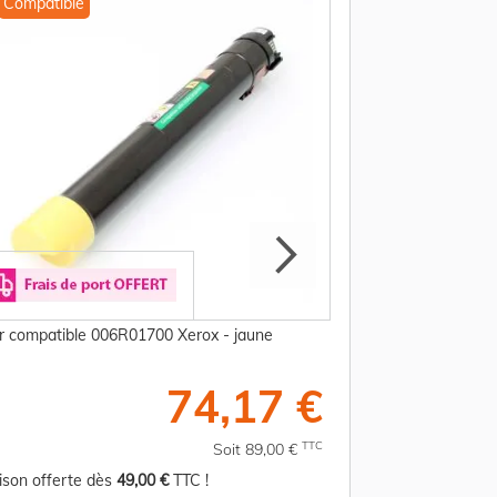
Compatible
Compatible
r compatible 006R01700 Xerox - jaune
Toner compatible 
74,17 €
TTC
Soit 89,00 €
aison offerte dès
49,00 €
TTC !
Livraison offerte d