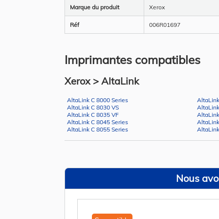
Marque du produit
Xerox
Réf
006R01697
Imprimantes compatibles
Xerox > AltaLink
AltaLink C 8000 Series
AltaLin
AltaLink C 8030 VS
AltaLin
AltaLink C 8035 VF
AltaLin
AltaLink C 8045 Series
AltaLin
AltaLink C 8055 Series
AltaLin
Nous avon