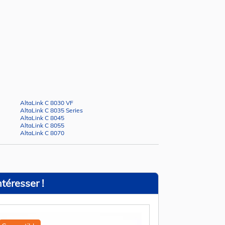
AltaLink C 8030 VF
AltaLink C 8035 Series
AltaLink C 8045
AltaLink C 8055
AltaLink C 8070
téresser !