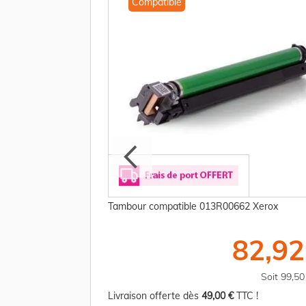
Compatible
rox - cyan
Tambour compatible 013R00662 Xerox
51,25 €
82,92
TTC
Soit 181,50 €
Soit 99,5
TC !
Livraison offerte dès
49,00 €
TTC !