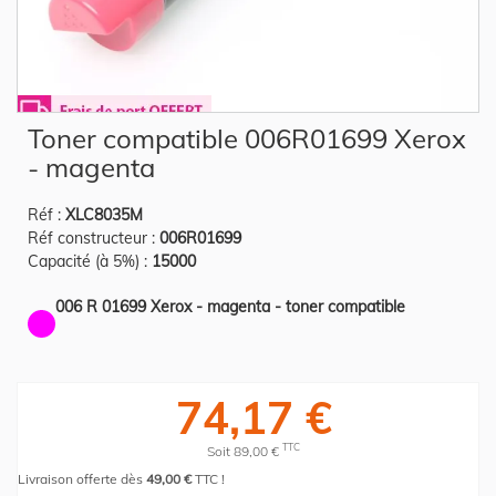
Skip
Toner compatible 006R01699 Xerox
to
the
- magenta
beginning
of
the
Réf :
XLC8035M
images
gallery
Réf constructeur :
006R01699
Capacité (à 5%) :
15000
006 R 01699 Xerox - magenta - toner compatible
74,17 €
TTC
Soit 89,00 €
Livraison offerte dès
49,00 €
TTC !