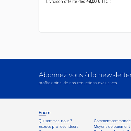
TC !
Livraison offerte dès
49,00 €
TTC !
Abonnez vous à la newslette
profitez ainsi de nos réductions exclusives
Encre
Qui sommes-nous ?
Comment commander
Espace pro revendeurs
Moyens de paiement