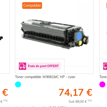
Compatible
Toner compatible W9061MC HP - cyan
Tone
 €
74,17 €
TTC
TTC
6 €
Soit 89,00 €