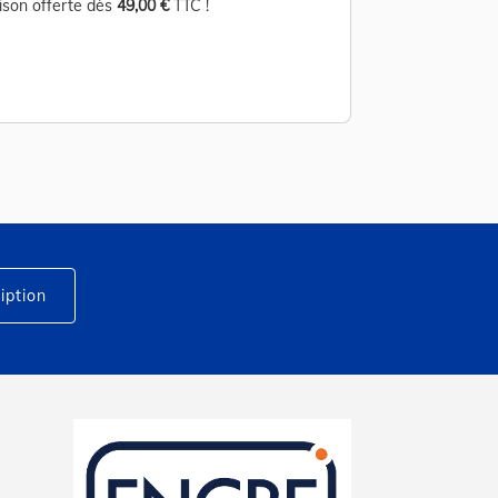
aison offerte dès
49,00 €
TTC !
Livraison offerte d
iption