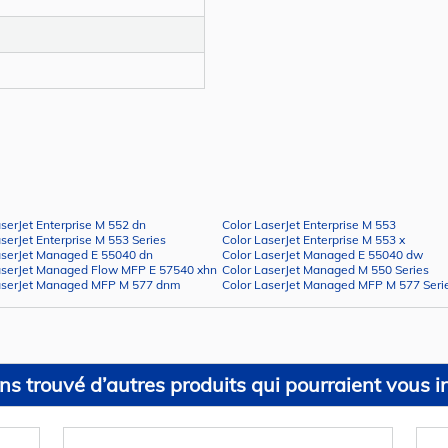
aserJet Enterprise M 552 dn
Color LaserJet Enterprise M 553
serJet Enterprise M 553 Series
Color LaserJet Enterprise M 553 x
aserJet Managed E 55040 dn
Color LaserJet Managed E 55040 dw
aserJet Managed Flow MFP E 57540 xhn
Color LaserJet Managed M 550 Series
aserJet Managed MFP M 577 dnm
Color LaserJet Managed MFP M 577 Seri
s trouvé d’autres produits qui pourraient vous in