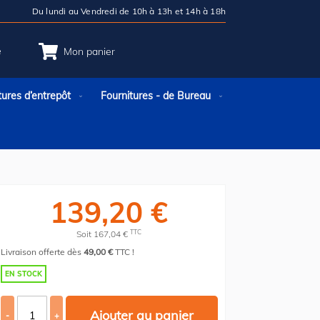
Du lundi au Vendredi de 10h à 13h et 14h à 18h
e
Mon panier
tures d’entrepôt
Fournitures - de Bureau
139,20 €
TTC
Soit 167,04 €
Livraison offerte dès
49,00 €
TTC !
EN STOCK
Ajouter au panier
-
+