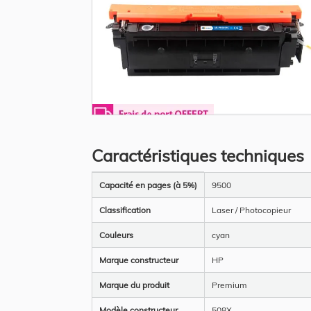
Skip
to
the
Caractéristiques techniques
beginning
of
the
Plus
images
Capacité en pages (à 5%)
9500
d’information
gallery
Classification
Laser / Photocopieur
Couleurs
cyan
Marque constructeur
HP
Marque du produit
Premium
Modèle constructeur
508X