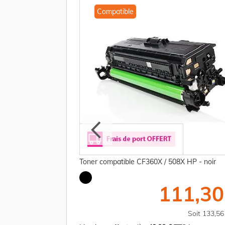
Compatible
A HP - magenta
Toner compatible CF360X / 508X HP - noir
37,50 €
111,30
TTC
Soit 285,00 €
Soit 133,5