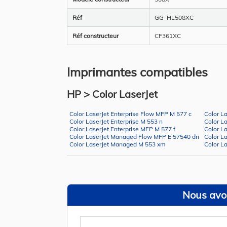
Réf
GG_HL508XC
Réf constructeur
CF361XC
Imprimantes compatibles
HP > Color LaserJet
Color LaserJet Enterprise Flow MFP M 577 c
Color L
Color LaserJet Enterprise M 553 n
Color La
Color LaserJet Enterprise MFP M 577 f
Color L
Color LaserJet Managed Flow MFP E 57540 dn
Color L
Color LaserJet Managed M 553 xm
Color L
Nous avon