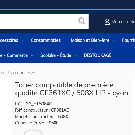
Mon compt
Rechercher
cessoires
Consommables
Maison et Bien-être
Fourni
rie - Commerce
Scolaire - Étude
DESTOCKAGE
61XC / 508X HP - cyan
Toner compatible de première
qualité CF361XC / 508X HP - cyan
Réf :
GG_HL508XC
Réf constructeur :
CF361XC
Modèle constructeur :
508X
Capacité (à 5%) :
9500