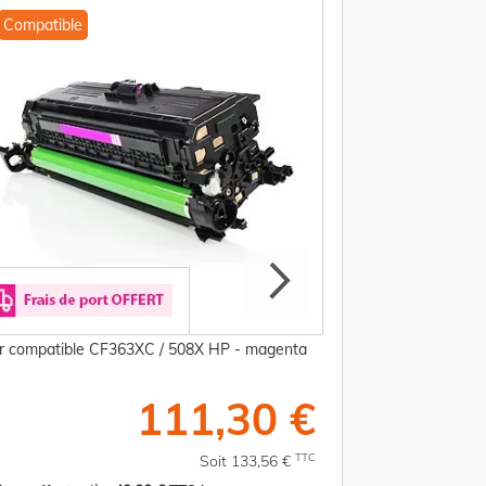
Compatible
Compatible
r compatible CF363XC / 508X HP - magenta
Toner compatible 
111,30 €
TTC
Soit 133,56 €