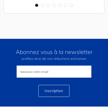
Abonnez vous à la newsletter
profitez ainsi de nos réductions exclusives
Inscription
à
notre
lettre
d’information
:
Inscription