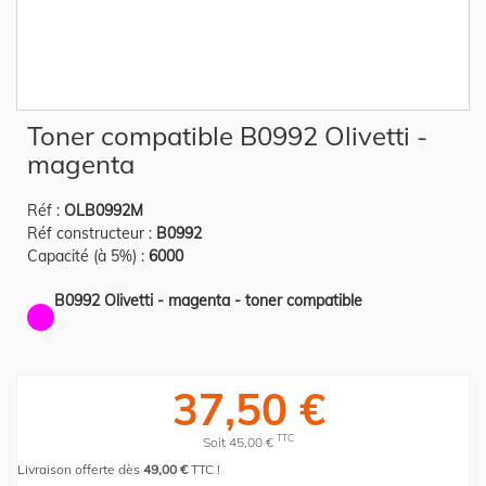
Skip
Toner compatible B0992 Olivetti -
to
the
magenta
beginning
of
the
Réf :
OLB0992M
images
gallery
Réf constructeur :
B0992
Capacité (à 5%) :
6000
B0992 Olivetti - magenta - toner compatible
37,50 €
TTC
Soit 45,00 €
Livraison offerte dès
49,00 €
TTC !