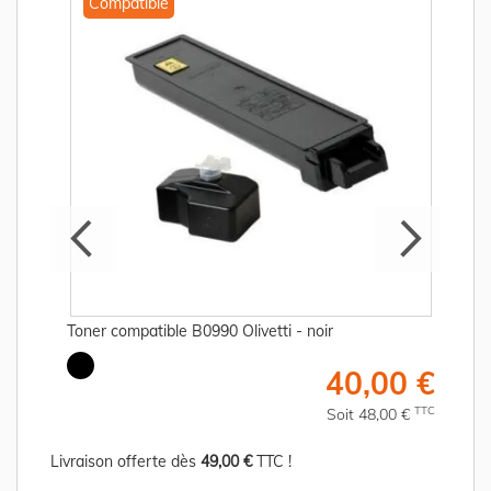
Compatible
Toner compatible B0990 Olivetti - noir
€
40,00 €
C
TTC
Soit 48,00 €
Livraison offerte dès
49,00 €
TTC !