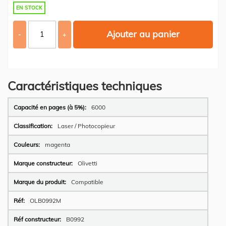
EN STOCK
Ajouter au panier
-
+
Caractéristiques techniques
Plus
6000
d’information
Laser / Photocopieur
magenta
Olivetti
Compatible
OLB0992M
B0992