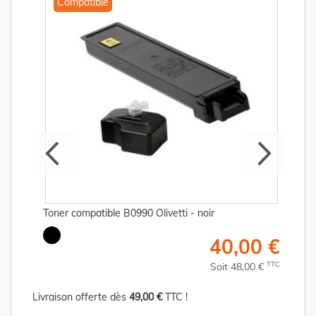
Compatible
Toner compatible B0990 Olivetti - noir
€
40,00 €
C
TTC
Soit 48,00 €
Livraison offerte dès
49,00 €
TTC !