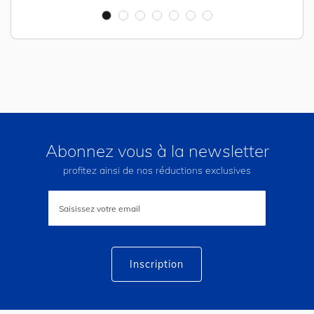
Abonnez vous à la newsletter
profitez ainsi de nos réductions exclusives
Inscription
à
notre
lettre
d’information
:
Inscription