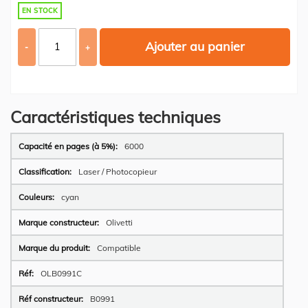
EN STOCK
Ajouter au panier
-
+
Caractéristiques techniques
Plus
6000
d’information
Laser / Photocopieur
cyan
Olivetti
Compatible
OLB0991C
B0991