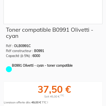
Skip
Toner compatible B0991 Olivetti -
to
the
cyan
beginning
of
the
Réf :
OLB0991C
images
gallery
Réf constructeur :
B0991
Capacité (à 5%) :
6000
B0991 Olivetti - cyan - toner compatible
37,50 €
TTC
Soit 45,00 €
Livraison offerte dès
49,00 €
TTC !