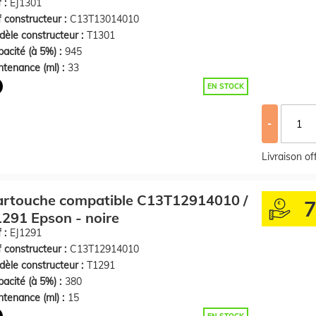
 :
EJ1301
 constructeur :
C13T13014010
èle constructeur :
T1301
acité (à 5%) :
945
tenance (ml) :
33
EN STOCK
-
Livraison o
artouche compatible C13T12914010 /
291 Epson - noire
 :
EJ1291
 constructeur :
C13T12914010
èle constructeur :
T1291
acité (à 5%) :
380
tenance (ml) :
15