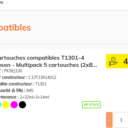
RS
atibles
artouches compatibles T1301-4
son - Multipack 5 cartouches (2xBK
C,M,Y)
 :
PK5EJ130
 constructeur :
C13T13014012
èle constructeur :
T1301
acité (à 5%) :
945
ntenance :
2×32ml+3×14ml
EN STOCK
-