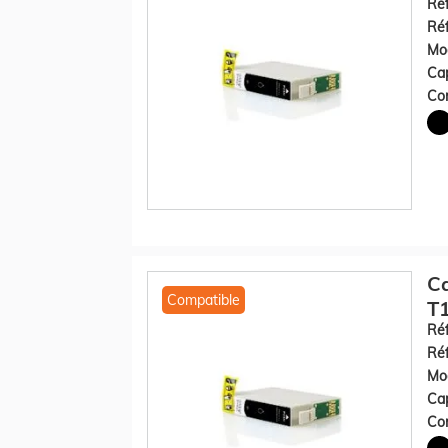
Réf
Réf
Mod
Cap
Con
C
Compatible
T1
Réf
Réf
Mod
Cap
Con