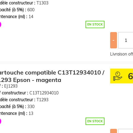
èle constructeur :
T1303
acité (à 5%) :
600
tenance (ml) :
14
EN STOCK
-
Livraison o
artouche compatible C13T12934010 /
1293 Epson - magenta
 :
EJ1293
 constructeur :
C13T12934010
èle constructeur :
T1293
acité (à 5%) :
330
tenance (ml) :
13
EN STOCK