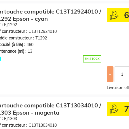
artouche compatible C13T12924010 /
292 Epson - cyan
 :
EJ1292
 constructeur :
C13T12924010
èle constructeur :
T1292
acité (à 5%) :
460
tenance (ml) :
13
EN STOCK
-
Livraison o
artouche compatible C13T13034010 /
1303 Epson - magenta
 :
EJ1303
 constructeur :
C13T13034010