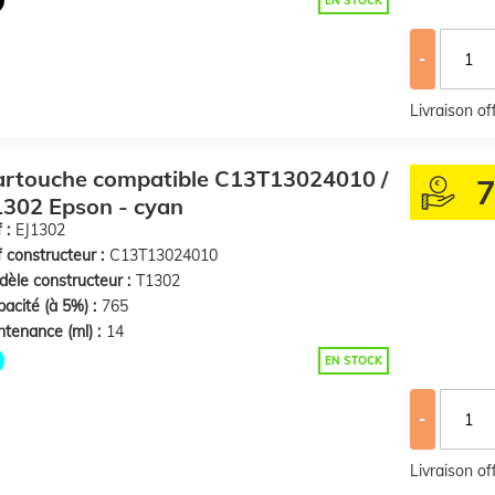
EN STOCK
-
Livraison o
artouche compatible C13T13024010 /
302 Epson - cyan
 :
EJ1302
 constructeur :
C13T13024010
èle constructeur :
T1302
acité (à 5%) :
765
tenance (ml) :
14
EN STOCK
-
Livraison o