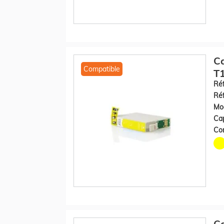
C
Compatible
T1
Réf
Réf
Mod
Cap
Con
C