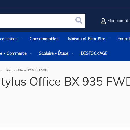
Mon compt
Rechercher
cessoires
Consommables
Maison et Bien-être
Fourni
rie - Commerce
Scolaire - Étude
DESTOCKAGE
Stylus Office BX 935 FWD
tylus Office BX 935 FW