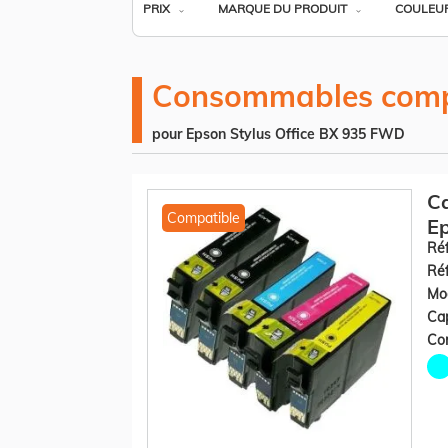
PRIX
MARQUE DU PRODUIT
COULEU
Consommables comp
pour Epson Stylus Office BX 935 FWD
C
Compatible
Ep
+ 
Réf
Réf
Mod
Cap
Co