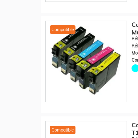
Ca
Compatible
Mu
Réf
Réf
Mod
Co
C
Compatible
T1