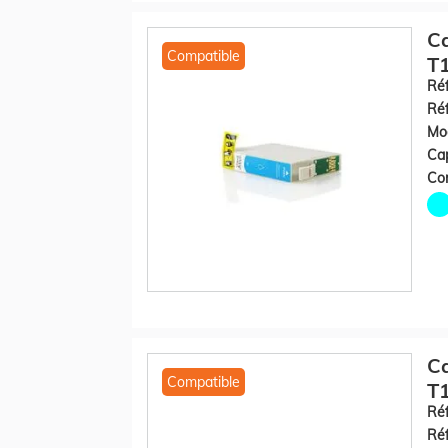
C
Compatible
T1
Réf
Réf
Mod
Cap
Con
C
Compatible
T
Réf
Réf