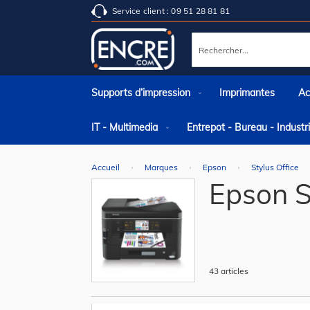
Service client : 09 51 28 81 81
Rechercher
Supports d’impression
Imprimantes
Ac
IT - Multimedia
Entrepot - Bureau - Indust
Accueil
Marques
Epson
Stylus Office
Epson S
43
articles