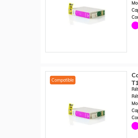
Mod
Cap
Con
C
Compatible
T
Réf
Réf
Mod
Cap
Con