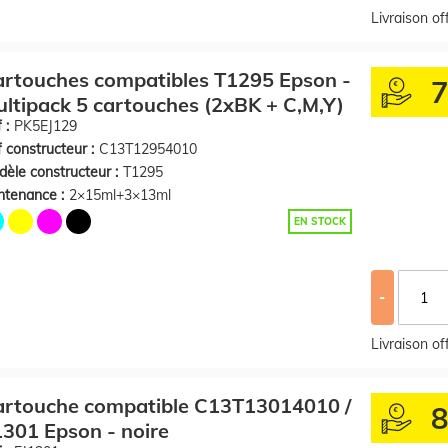
Livraison o
rtouches compatibles T1295 Epson -
ltipack 5 cartouches (2xBK + C,M,Y)
 :
PK5EJ129
 constructeur :
C13T12954010
èle constructeur :
T1295
ntenance :
2×15ml+3×13ml
EN STOCK
-
Livraison o
artouche compatible C13T13014010 /
301 Epson - noire