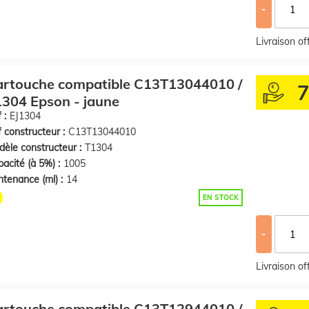
-
Livraison o
artouche compatible C13T13044010 /
304 Epson - jaune
 :
EJ1304
 constructeur :
C13T13044010
èle constructeur :
T1304
acité (à 5%) :
1005
tenance (ml) :
14
EN STOCK
-
Livraison o
artouche compatible C13T12944010 /