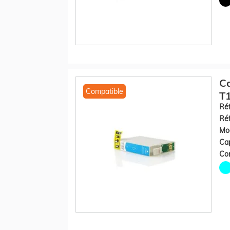
C
Compatible
T1
Réf
Réf
Mod
Cap
Con