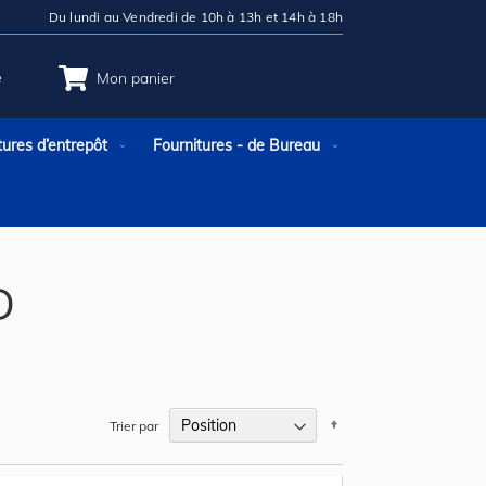
Du lundi au Vendredi de 10h à 13h et 14h à 18h
e
Mon panier
tures d’entrepôt
Fournitures - de Bureau
D
Par
Trier par
ordre
décroissant