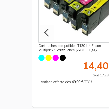
44010 / T1294 Epson
Cartouches compatibles T1301-4 Epson -
Multipack 5 cartouches (2xBK + C,M,Y)
15,00 €
14,40
TTC
Soit 18,00 €
Soit 17,2
TC !
Livraison offerte dès
49,00 €
TTC !