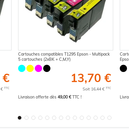
Cartouches compatibles T1295 Epson - Multipack
Cart
5 cartouches (2xBK + C,M,Y)
Epso
 €
13,70 €
TTC
TTC
8 €
Soit 16,44 €
Livraison offerte dès
49,00 €
TTC !
Livr