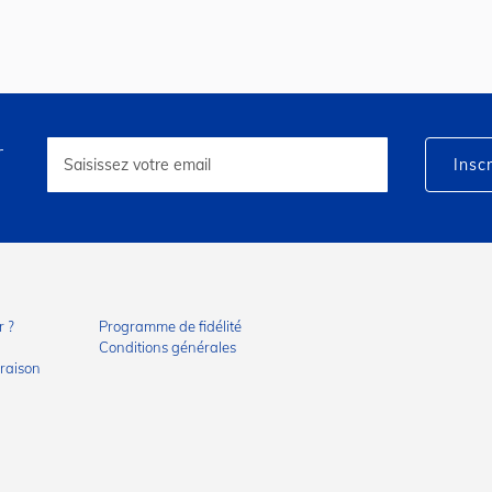
r
Inscription
à
Inscr
notre
lettre
d’information
:
 ?
Programme de fidélité
Conditions générales
vraison