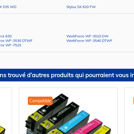
SX 535 WD
Stylus SX 620 FW
rce 630
WorkForce WF-3010 DW
rce WF-3530 DTWF
WorkForce WF-3540 DTWF
rce WF-7525
s trouvé d’autres produits qui pourraient vous in
Compatible