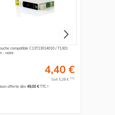
ouche compatible C13T13014010 / T1301
Cartouche compati
n - noire
Epson - noire
4,40 €
TTC
Soit 5,28 €
aison offerte dès
49,00 €
TTC !
Livraison offerte d