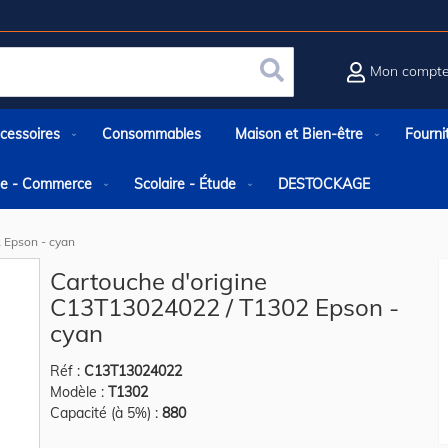
Mon compt
Rechercher
cessoires
Consommables
Maison et Bien-être
Fourni
rie - Commerce
Scolaire - Étude
DESTOCKAGE
 Epson - cyan
Cartouche d'origine
C13T13024022 / T1302 Epson -
cyan
Réf :
C13T13024022
Modèle :
T1302
Capacité (à 5%) :
880