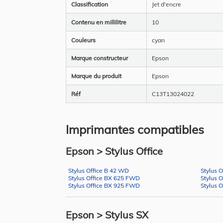
Classification
Jet d'encre
Contenu en millilitre
10
Couleurs
cyan
Marque constructeur
Epson
Marque du produit
Epson
Réf
C13T13024022
Imprimantes compatibles
Epson > Stylus Office
Stylus Office B 42 WD
Stylus 
Stylus Office BX 625 FWD
Stylus 
Stylus Office BX 925 FWD
Stylus 
Epson > Stylus SX