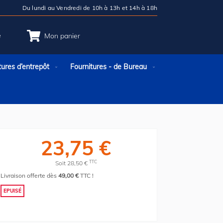
Du lundi au Vendredi de 10h à 13h et 14h à 18h
e
Mon panier
tures d’entrepôt
Fournitures - de Bureau
23,75 €
TTC
Soit 28,50 €
Livraison offerte dès
49,00 €
TTC !
EPUISÉ