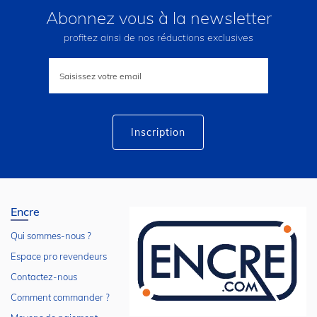
Abonnez vous à la newsletter
profitez ainsi de nos réductions exclusives
Inscription
à
notre
lettre
d’information
:
Inscription
Encre
Qui sommes-nous ?
Espace pro revendeurs
Contactez-nous
Comment commander ?