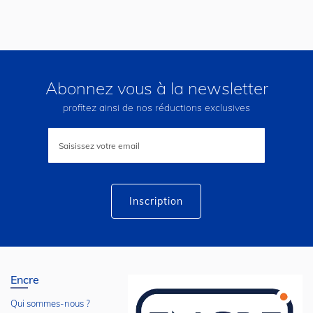
Abonnez vous à la newsletter
profitez ainsi de nos réductions exclusives
Inscription
à
notre
lettre
d’information
:
Inscription
Encre
Qui sommes-nous ?