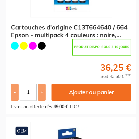
Cartouches d'origine C13T664640 / 664
Epson - multipack 4 couleurs : noire,
cyan, magenta, jaune
PRODUIT DISPO. SOUS 2-10 JOURS
36,25 €
TTC
Soit 43,50 €
Ajouter au panier
-
+
Livraison offerte dès
49,00 €
TTC !
OEM