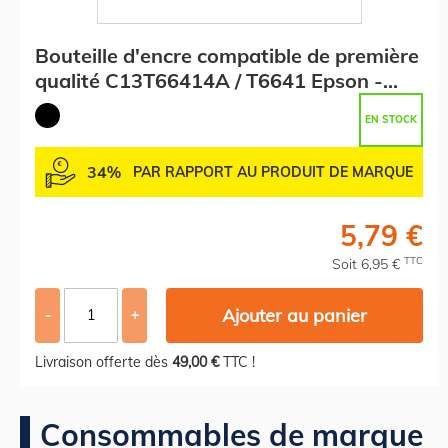
Bouteille d'encre compatible de première
qualité C13T66414A / T6641 Epson -
noire
EN STOCK
34%
PAR RAPPORT AU PRODUIT DE MARQUE
5,79 €
TTC
Soit 6,95 €
Ajouter au panier
-
+
Livraison offerte dès
49,00 €
TTC !
Consommables de marque