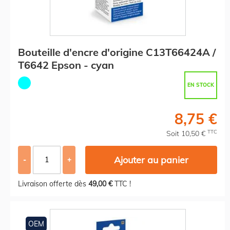
Bouteille d'encre d'origine C13T66424A /
T6642 Epson - cyan
EN STOCK
8,75 €
TTC
Soit 10,50 €
Ajouter au panier
-
+
Livraison offerte dès
49,00 €
TTC !
OEM