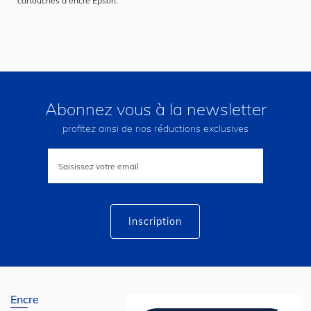
cartouches d'encre Epson.
Abonnez vous à la newsletter
profitez ainsi de nos réductions exclusives
Inscription
à
notre
lettre
d’information
:
Inscription
Encre