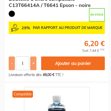
C13T66414A / T6641 Epson - noire
EN STOCK
29%
PAR RAPPORT AU PRODUIT DE MARQUE
6,20 €
TTC
Soit 7,44 €
Ajouter au panier
-
+
Livraison offerte dès
49,00 €
TTC !
Compatible