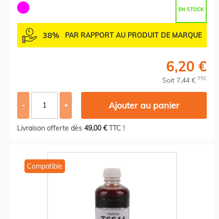
EN STOCK
38%
PAR RAPPORT AU PRODUIT DE MARQUE
6,20 €
TTC
Soit 7,44 €
Ajouter au panier
-
+
Livraison offerte dès
49,00 €
TTC !
Compatible