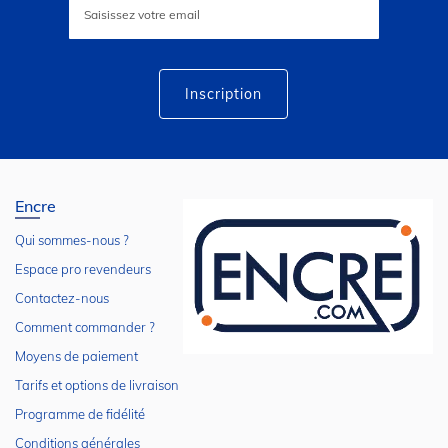
à
notre
lettre
d’information
:
Inscription
Encre
Qui sommes-nous ?
Espace pro revendeurs
Contactez-nous
Comment commander ?
Moyens de paiement
Tarifs et options de livraison
Programme de fidélité
Conditions générales