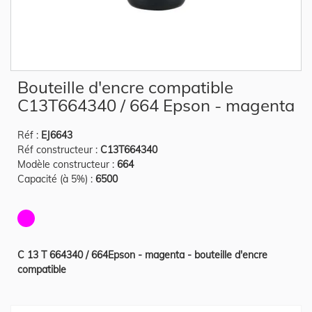
Skip
Bouteille d'encre compatible
to
the
C13T664340 / 664 Epson - magenta
beginning
of
the
Réf :
EJ6643
images
gallery
Réf constructeur :
C13T664340
Modèle constructeur :
664
Capacité (à 5%) :
6500
C 13 T 664340 / 664Epson - magenta - bouteille d'encre
compatible