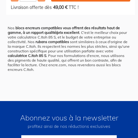
Livraison offerte dès
49,00 €
TTC !
Nos
blocs encreurs compatibles vous offrent des résultats haut de
gamme, à un rapport qualité/prix excellent
. C'est le meilleur choix pour
votre calculatrice C.Itoh 85 S, et le budget de votre entreprise ou
collectivité. Nos
rubans compatibles
sont similaires à ceux d'origine de
la marque C.Itoh. Ils respectent les normes les plus strictes, ainsi qu'une
construction spécifique pour une utilisation parfaite avec votre
calculatrice C.Itoh 85 S
. Pour nos formulations d'encre, nous utilisons
des pigments de haute qualité, qui offrent un bon contraste, afin de
faciliter la lecture. Chez encre.com, nous revendons aussi les blocs
encreurs C.Itoh.
Abonnez vous à la newsletter
profitez ainsi de nos réductions exclusives
Inscription