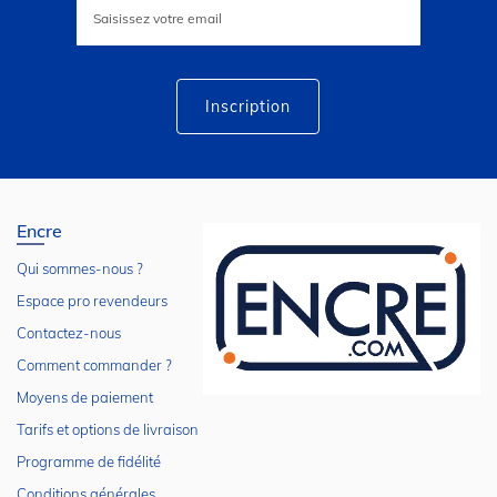
à
notre
lettre
d’information
:
Inscription
Encre
Qui sommes-nous ?
Espace pro revendeurs
Contactez-nous
Comment commander ?
Moyens de paiement
Tarifs et options de livraison
Programme de fidélité
Conditions générales