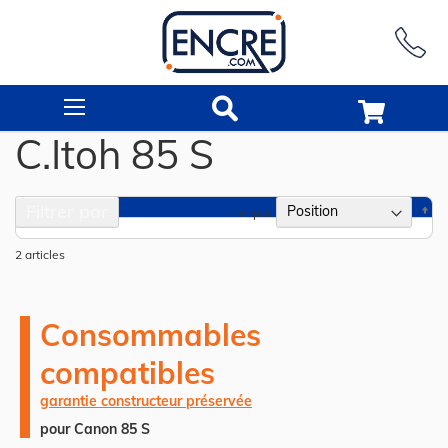
Rechercher
C.Itoh 85 S
Filtrer par
Pa
Trier par
or
dé
2
articles
Consommables
compatibles
garantie constructeur préservée
pour Canon 85 S