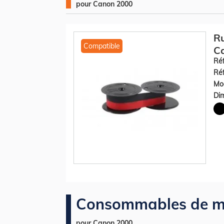
pour Canon 2000
R
Compatible
Ca
Réf
Réf
Mod
Dim
Consommables de m
pour Canon 2000