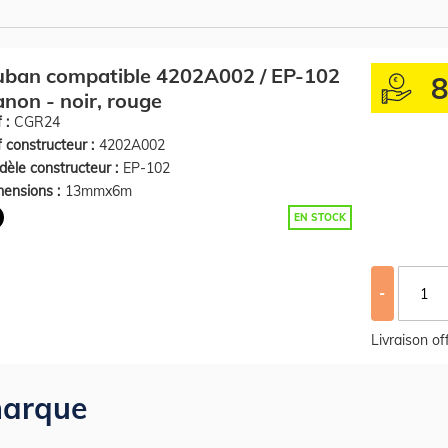
uban compatible 4202A002 / EP-102
non - noir, rouge
 :
CGR24
 constructeur :
4202A002
èle constructeur :
EP-102
ensions :
13mmx6m
EN STOCK
-
Livraison o
arque