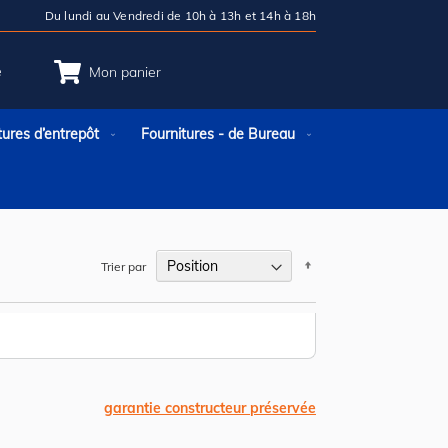
Du lundi au Vendredi de 10h à 13h et 14h à 18h
e
Mon panier
tures d’entrepôt
Fournitures - de Bureau
Par
Trier par
ordre
décroissant
garantie constructeur préservée