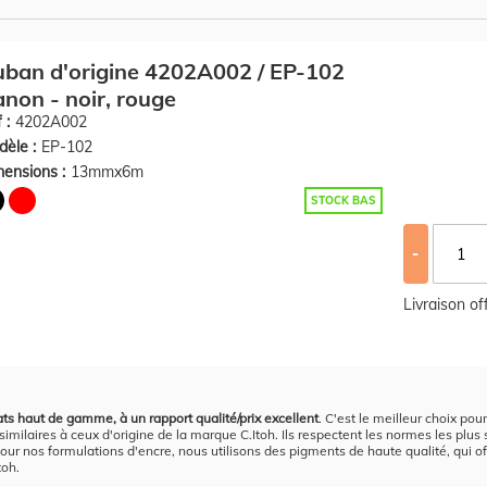
ban d'origine 4202A002 / EP-102
non - noir, rouge
 :
4202A002
èle :
EP-102
ensions :
13mmx6m
STOCK BAS
-
Livraison o
ats haut de gamme, à un rapport qualité/prix excellent
. C'est le meilleur choix pou
similaires à ceux d'origine de la marque C.Itoh. Ils respectent les normes les plus 
Pour nos formulations d'encre, nous utilisons des pigments de haute qualité, qui off
toh.