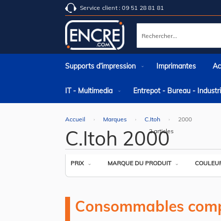
Service client : 09 51 28 81 81
Rechercher
Supports d’impression
Imprimantes
Ac
IT - Multimedia
Entrepot - Bureau - Indust
Accueil
Marques
C.Itoh
2000
C.Itoh 2000
2
articles
PRIX
MARQUE DU PRODUIT
COULEU
Consommables comp