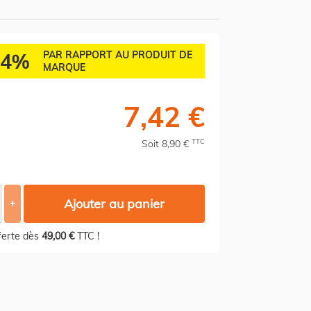
84%
PAR RAPPORT AU PRODUIT DE
MARQUE
7,42 €
TTC
Soit 8,90 €
Ajouter au panier
+
fferte dès
49,00 €
TTC !