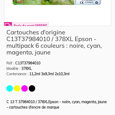
Skip
Cartouches d'origine
to
the
C13T37984010 / 378XL Epson -
beginning
of
multipack 6 couleurs : noire, cyan,
the
magenta, jaune
images
gallery
Réf :
C13T37984010
Modèle :
378XL
Contenance :
11,2ml 3x9,3ml 2x10,3ml
C 13 T 37984010 / 378XLEpson - noire, cyan, magenta, jaune
- cartouches d'encre de marque