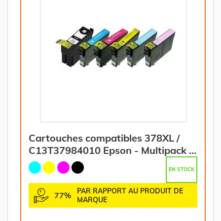
Cartouches compatibles 378XL /
C13T37984010 Epson - Multipack 6
couleurs (BK,C,M,Y,PM,PC)
EN STOCK
PAR RAPPORT AU PRODUIT DE
77%
MARQUE