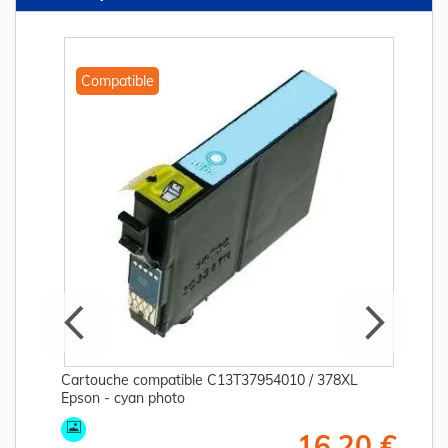
Compatible
Cartouche compatible C13T37954010 / 378XL
Epson - cyan photo
€
16,20 €