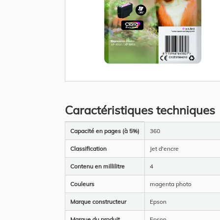
Skip
to
the
Caractéristiques techniques
beginning
of
the
Plus
images
Capacité en pages (à 5%)
360
d’information
gallery
Classification
Jet d'encre
Contenu en millilitre
4
Couleurs
magenta photo
Marque constructeur
Epson
Marque du produit
Epson