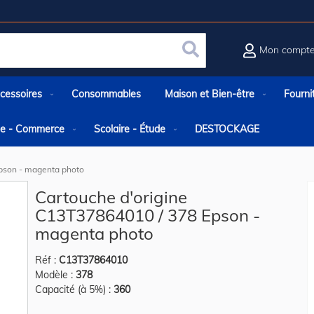
Mon compt
Rechercher
cessoires
Consommables
Maison et Bien-être
Fourni
rie - Commerce
Scolaire - Étude
DESTOCKAGE
Epson - magenta photo
Cartouche d'origine
C13T37864010 / 378 Epson -
magenta photo
Réf :
C13T37864010
Modèle :
378
Capacité (à 5%) :
360