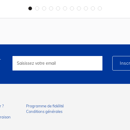
r
Inscription
à
Inscr
notre
lettre
d’information
:
 ?
Programme de fidélité
Conditions générales
vraison