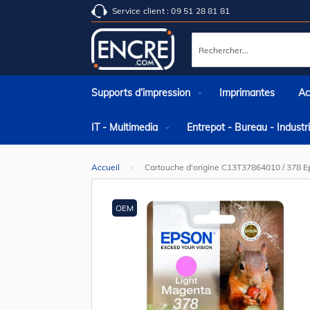
Service client : 09 51 28 81 81
Rechercher
Supports d’impression
Imprimantes
Ac
IT - Multimedia
Entrepot - Bureau - Indust
Accueil
Cartouche d'origine C13T37864010 / 378 
Skip
to
the
OEM
end
of
the
images
gallery