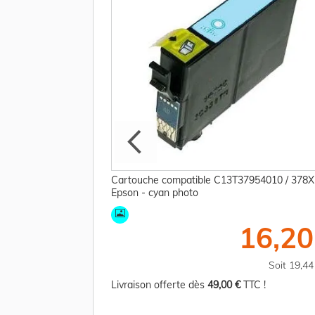
34020 / 378XL
Cartouche compatible C13T37954010 / 378X
Epson - cyan photo
22,50 €
16,20
TTC
Soit 27,00 €
Soit 19,4
TC !
Livraison offerte dès
49,00 €
TTC !