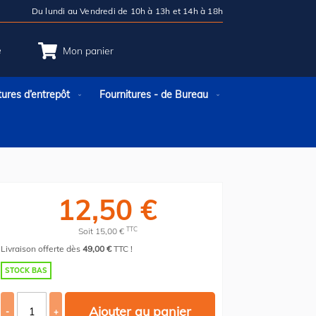
Du lundi au Vendredi de 10h à 13h et 14h à 18h
e
Mon panier
tures d’entrepôt
Fournitures - de Bureau
12,50 €
TTC
Soit 15,00 €
Livraison offerte dès
49,00 €
TTC !
STOCK BAS
Ajouter au panier
-
+