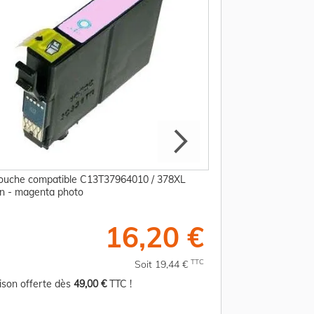
ouche compatible C13T37964010 / 378XL
Cartouche compati
n - magenta photo
Epson - jaune
16,20 €
TTC
Soit 19,44 €
aison offerte dès
49,00 €
TTC !
Livraison offerte d