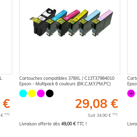
L
Cartouches compatibles 378XL / C13T37984010
Cart
Epson - Multipack 6 couleurs (BK,C,M,Y,PM,PC)
Epso
 €
29,08 €
TTC
TTC
4 €
Soit 34,90 €
Livraison offerte dès
49,00 €
TTC !
Livr