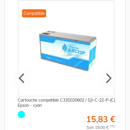
Compatible
Cartouche compatible C33S020602 / SJI-C-22-P-(C)
Epson - cyan
€
15,83 €
C
TTC
Soit 19,00 €