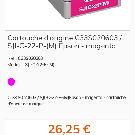
Skip
Cartouche d'origine C33S020603 /
to
the
SJI-C-22-P-(M) Epson - magenta
beginning
of
the
Réf :
C33S020603
images
gallery
Modèle :
SJI-C-22-P-(M)
C 33 S0 20603 / SJI-C-22-P-(M)Epson - magenta - cartouche
d'encre de marque
26,25 €