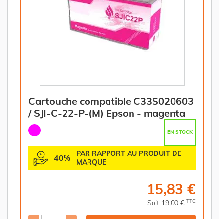
Cartouche compatible C33S020603
/ SJI-C-22-P-(M) Epson - magenta
EN STOCK
PAR RAPPORT AU PRODUIT DE
40%
MARQUE
15,83 €
TTC
Soit 19,00 €