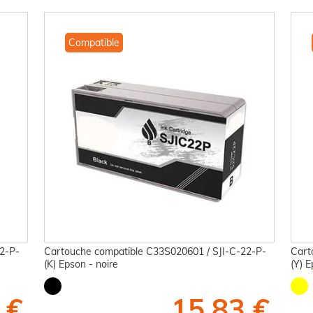
Compatible
2-P-
Cartouche compatible C33S020601 / SJI-C-22-P-
Cart
(K) Epson - noire
(Y) 
 €
15,83 €