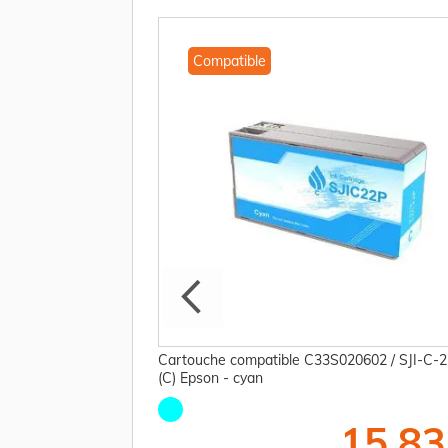
Compatible
419 Epson
Cartouche compatible C33S020602 / SJI-C-2
(C) Epson - cyan
10,00 €
15,83