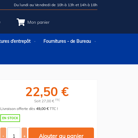
Du lundi au Vendredi de 10h à 13h et 14h à 18h
e
Mon panier
tures d’entrepôt
Fournitures - de Bureau
22,50 €
TTC
Soit 27,00 €
Livraison offerte dès
49,00 €
TTC !
EN STOCK
Ajouter au panier
-
+