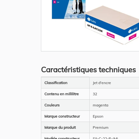
Skip
to
the
Caractéristiques techniques
beginning
of
the
Plus
images
Classification
Jet d'encre
d’information
gallery
Contenu en millilitre
32
Couleurs
magenta
Marque constructeur
Epson
Marque du produit
Premium
Modèle constructeur
SJI-C-22-P-(M)