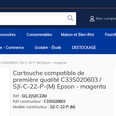
Mon compt
Rechercher
cessoires
Consommables
Maison et Bien-être
Fourni
rie - Commerce
Scolaire - Étude
DESTOCKAGE
 C33S020603 / SJI-C-22-P-(M) Epson - magenta
Cartouche compatible de
première qualité C33S020603 /
SJI-C-22-P-(M) Epson - magenta
Réf :
GG_EJSJIC22M
Réf constructeur :
C33S020603
Modèle constructeur :
SJI-C-22-P-(M)