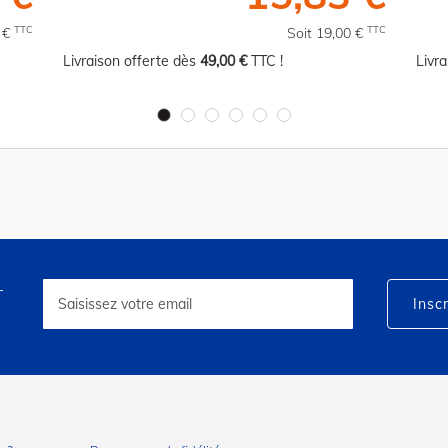
TTC
TTC
0 €
Soit 19,00 €
Livraison offerte dès
49,00 €
TTC !
Livr
r
Inscription
à
Inscr
notre
lettre
d’information
: