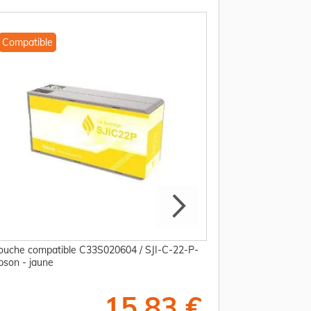
Compatible
Compatible
ouche compatible C33S020604 / SJI-C-22-P-
Cartouche compati
Epson - jaune
(M) Epson - magent
15,83 €