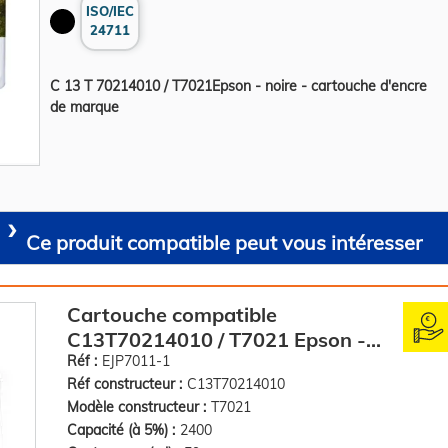
ISO/IEC
24711
C 13 T 70214010 / T7021Epson - noire - cartouche d'encre
de marque
Ce produit compatible peut vous intéresser
Cartouche compatible
C13T70214010 / T7021 Epson -
noire
Réf :
EJP7011-1
Réf constructeur :
C13T70214010
Modèle constructeur :
T7021
Capacité (à 5%) :
2400