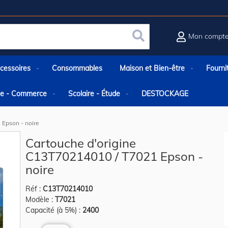
Mon compt
Rechercher
cessoires
Consommables
Maison et Bien-être
Fourni
rie - Commerce
Scolaire - Étude
DESTOCKAGE
 Epson - noire
Cartouche d'origine
C13T70214010 / T7021 Epson -
noire
Réf :
C13T70214010
Modèle :
T7021
Capacité (à 5%) :
2400