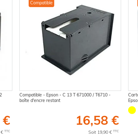
Compatible
2
Compatible - Epson - C 13 T 671000 / T6710 -
Cart
boîte d'encre restant
Epso
 €
16,58 €
TTC
TTC
4 €
Soit 19,90 €