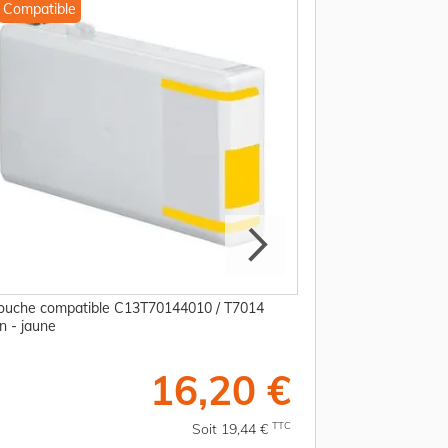
Compatible
Compatible
ouche compatible C13T70144010 / T7014
Cartouche compati
n - jaune
Epson - noire
16,20 €
TTC
Soit 19,44 €