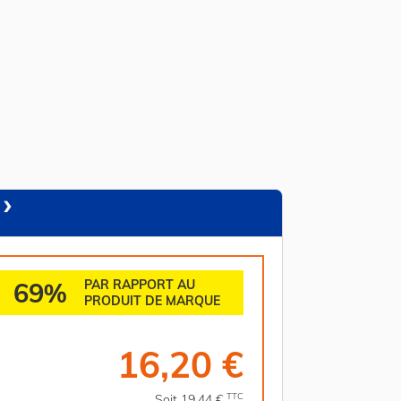
69%
PAR RAPPORT AU
PRODUIT DE MARQUE
16,20 €
TTC
Soit 19,44 €