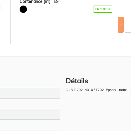
Contenance (ml) :
59
EN STOCK
-
Détails
C 13 T 70214010 / T7021Epson - noire -