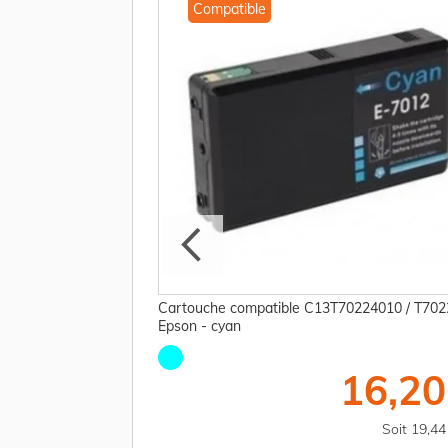
Compatible
44010 / T7024 Epson
Cartouche compatible C13T70224010 / T702
Epson - cyan
42,50 €
16,20
TTC
Soit 51,00 €
Soit 19,4