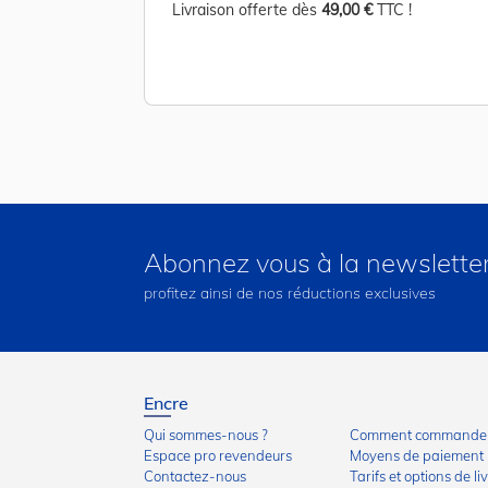
TC !
Livraison offerte dès
49,00 €
TTC !
Abonnez vous à la newslette
profitez ainsi de nos réductions exclusives
Encre
Qui sommes-nous ?
Comment commander
Espace pro revendeurs
Moyens de paiement
Contactez-nous
Tarifs et options de li