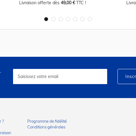
Livraison offerte dès
49,00 €
TTC !
Livr
r
Inscription
à
Inscr
notre
lettre
d’information
:
 ?
Programme de fidélité
Conditions générales
vraison