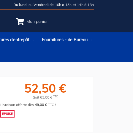
Du lundi au Vendredi de 10h à 13h et 14h à 18h
e
Mon panier
tures d’entrepôt
Fournitures - de Bureau
52,50 €
TTC
Soit 63,00 €
Livraison offerte dès
49,00 €
TTC !
EPUISÉ