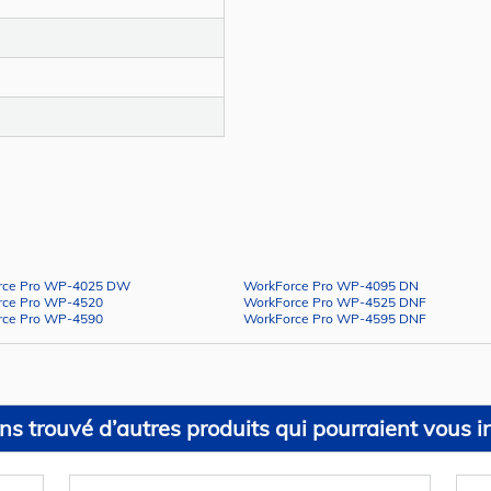
rce Pro WP-4025 DW
WorkForce Pro WP-4095 DN
rce Pro WP-4520
WorkForce Pro WP-4525 DNF
rce Pro WP-4590
WorkForce Pro WP-4595 DNF
s trouvé d’autres produits qui pourraient vous in