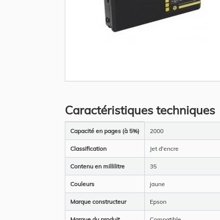
Skip
to
the
Caractéristiques techniques
beginning
of
the
Plus
images
Capacité en pages (à 5%)
2000
d’information
gallery
Classification
Jet d'encre
Contenu en millilitre
35
Couleurs
jaune
Marque constructeur
Epson
Marque du produit
Compatible