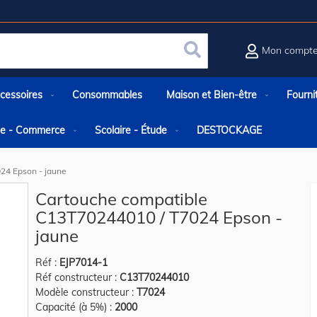
Mon compt
Rechercher
cessoires
Consommables
Maison et Bien-être
Fourni
rie - Commerce
Scolaire - Étude
DESTOCKAGE
24 Epson - jaune
Cartouche compatible
C13T70244010 / T7024 Epson -
jaune
Réf :
EJP7014-1
Réf constructeur :
C13T70244010
Modèle constructeur :
T7024
Capacité (à 5%) :
2000