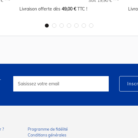
4 €
Soit 19,90 €
Livraison offerte dès
49,00 €
TTC !
Livr
r
Inscription
à
Inscr
notre
lettre
d’information
:
 ?
Programme de fidélité
Conditions générales