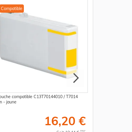
Compatible
Compatible
ouche compatible C13T70144010 / T7014
Cartouche compati
n - jaune
Epson - noire
16,20 €
TTC