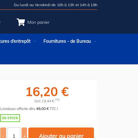
Du lundi au Vendredi de 10h à 13h et 14h à 18h
e
Mon panier
tures d’entrepôt
Fournitures - de Bureau
16,20 €
TTC
Soit 19,44 €
Livraison offerte dès
49,00 €
TTC !
EN STOCK
Ajouter au panier
-
+