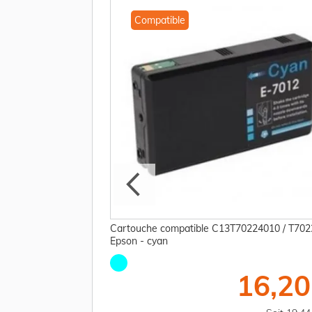
Compatible
44010 / T7024 Epson
Cartouche compatible C13T70224010 / T702
Epson - cyan
42,50 €
16,20
TTC