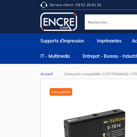
Service client : 09 51 28 81 81
Rechercher
Supports d’impression
Imprimantes
Ac
IT - Multimedia
Entrepot - Bureau - Indust
Accueil
Cartouche compatible C13T70244010 / T70
Skip
to
the
Compatible
end
of
the
images
gallery