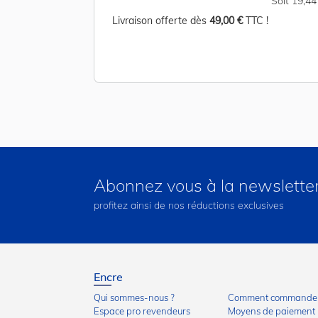
Soit 51,00 €
Soit 19,4
TC !
Livraison offerte dès
49,00 €
TTC !
Abonnez vous à la newslette
profitez ainsi de nos réductions exclusives
Encre
Qui sommes-nous ?
Comment commander
Espace pro revendeurs
Moyens de paiement