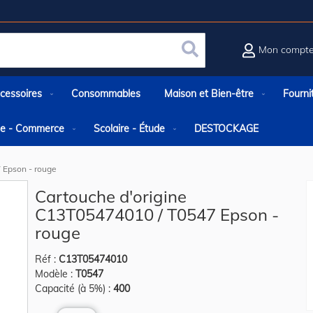
Mon compt
Rechercher
cessoires
Consommables
Maison et Bien-être
Fourni
rie - Commerce
Scolaire - Étude
DESTOCKAGE
 Epson - rouge
Cartouche d'origine
C13T05474010 / T0547 Epson -
rouge
Réf :
C13T05474010
Modèle :
T0547
Capacité (à 5%) :
400