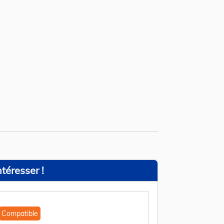
téresser !
Compatible
Compatible