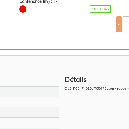
Contenance (ml) :
17
STOCK BAS
-
Détails
C 13 T 05474010 / T0547Epson - rouge -