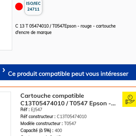
ISO/IEC
24711
C 13 T 05474010 / T0547Epson - rouge - cartouche
d'encre de marque
Ce produit compatible peut vous intéresser
Cartouche compatible
C13T05474010 / T0547 Epson -
rouge
Réf :
EJ547
Réf constructeur :
C13T05474010
Modèle constructeur :
T0547
Capacité (à 5%) :
400