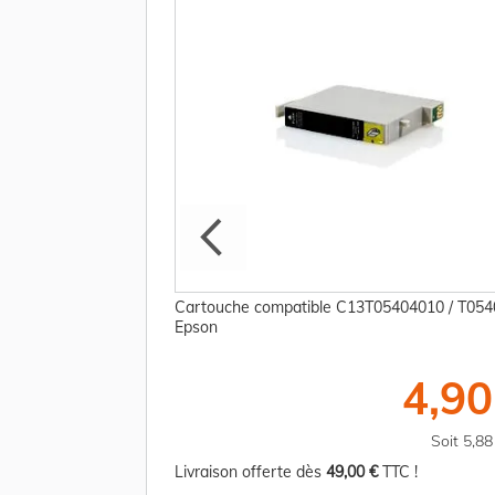
94010 / T0549 Epson
Cartouche compatible C13T05404010 / T054
Epson
18,75 €
4,90
TTC
Soit 22,50 €
Soit 5,8
TC !
Livraison offerte dès
49,00 €
TTC !