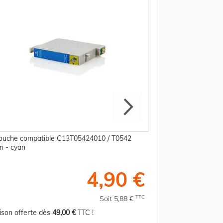
ouche compatible C13T05424010 / T0542
Cartouche compati
n - cyan
Epson - magenta
4,90 €
TTC
Soit 5,88 €
aison offerte dès
49,00 €
TTC !
Livraison offerte d