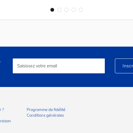
r
Inscription
à
Inscr
notre
lettre
d’information
:
 ?
Programme de fidélité
Conditions générales
vraison