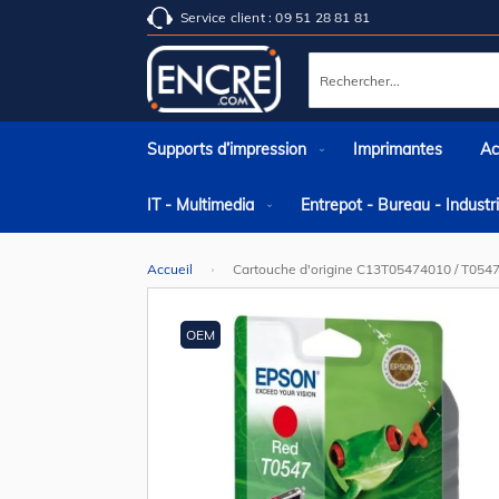
Service client : 09 51 28 81 81
Rechercher
Supports d’impression
Imprimantes
Ac
IT - Multimedia
Entrepot - Bureau - Indust
Accueil
Cartouche d'origine C13T05474010 / T0547
Skip
to
the
OEM
end
of
the
images
gallery