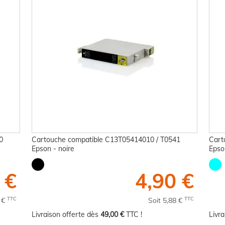
0
Cartouche compatible C13T05414010 / T0541
Cart
Epson - noire
Epso
 €
4,90 €
TTC
TTC
8 €
Soit 5,88 €
Livraison offerte dès
49,00 €
TTC !
Livr