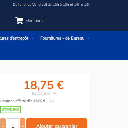
Du lundi au Vendredi de 10h à 13h et 14h à 18h
e
Mon panier
tures d’entrepôt
Fournitures - de Bureau
18,75 €
TTC
Soit 22,50 €
Livraison offerte dès
49,00 €
TTC !
STOCK BAS
Ajouter au panier
-
+