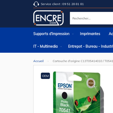
Service client : 09 51 28 81 81
Rechercher
Supports d’impression
Imprimantes
Ac
IT - Multimedia
Entrepot - Bureau - Indust
Accueil
Cartouche d'origine C13T05414010 / T0541
Skip
to
the
OEM
end
of
the
images
gallery