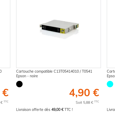
0
Cartouche compatible C13T05414010 / T0541
Cart
Epson - noire
Epso
 €
4,90 €
TTC
TTC
8 €
Soit 5,88 €
Livraison offerte dès
49,00 €
TTC !
Livr