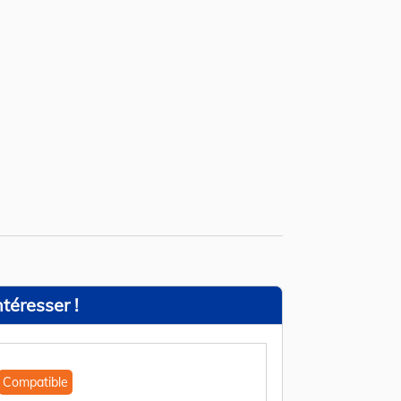
téresser !
Compatible
Compatible