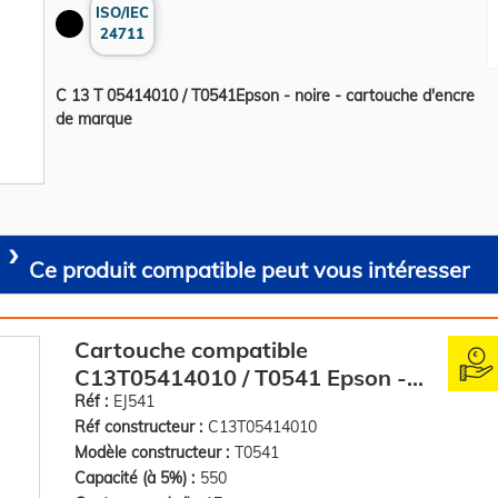
ISO/IEC
24711
C 13 T 05414010 / T0541Epson - noire - cartouche d'encre
de marque
Ce produit compatible peut vous intéresser
Cartouche compatible
C13T05414010 / T0541 Epson -
noire
Réf :
EJ541
Réf constructeur :
C13T05414010
Modèle constructeur :
T0541
Capacité (à 5%) :
550