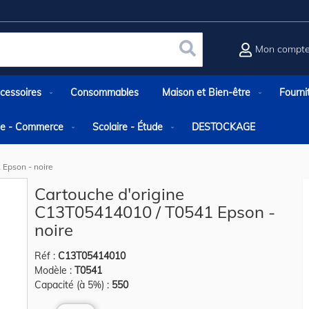
Mon compt
Rechercher
cessoires
Consommables
Maison et Bien-être
Fourni
rie - Commerce
Scolaire - Étude
DESTOCKAGE
 Epson - noire
Cartouche d'origine
C13T05414010 / T0541 Epson -
noire
Réf :
C13T05414010
Modèle :
T0541
Capacité (à 5%) :
550