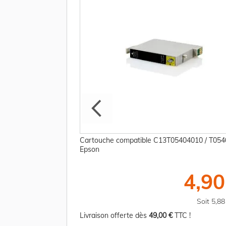
94010 / T0549 Epson
Cartouche compatible C13T05404010 / T054
Epson
18,75 €
4,90
TTC
Soit 22,50 €
Soit 5,8
TC !
Livraison offerte dès
49,00 €
TTC !