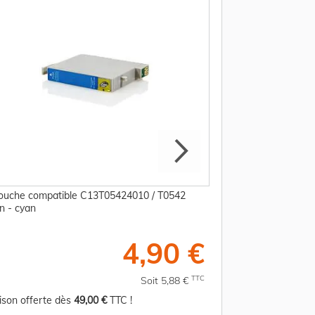
ouche compatible C13T05424010 / T0542
Cartouche compati
n - cyan
Epson - magenta
4,90 €
TTC
Soit 5,88 €
aison offerte dès
49,00 €
TTC !
Livraison offerte d