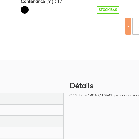
Contenance (ml) :
17
STOCK BAS
-
Détails
C 13 T 05414010 / T0541Epson - noire -