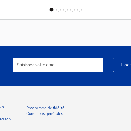
r
Inscription
à
Inscr
notre
lettre
d’information
:
 ?
Programme de fidélité
Conditions générales
vraison