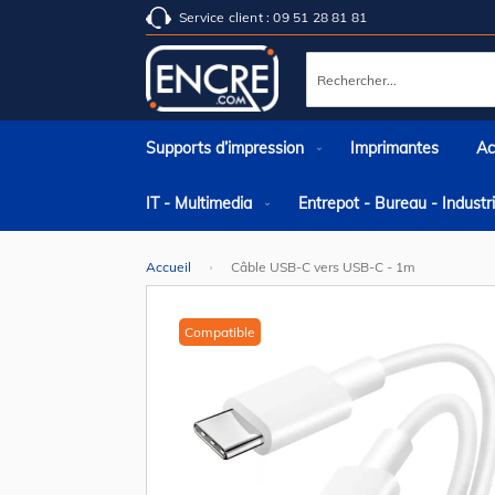
Service client : 09 51 28 81 81
Rechercher
Supports d’impression
Imprimantes
Ac
IT - Multimedia
Entrepot - Bureau - Indust
Accueil
Câble USB-C vers USB-C - 1m
Skip
to
the
Compatible
end
of
the
images
gallery