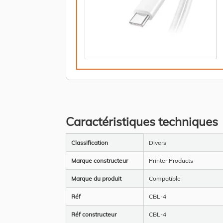
Caractéristiques techniques
Plus
Classification
Divers
d’information
Marque constructeur
Printer Products
Marque du produit
Compatible
Réf
CBL-4
Réf constructeur
CBL-4