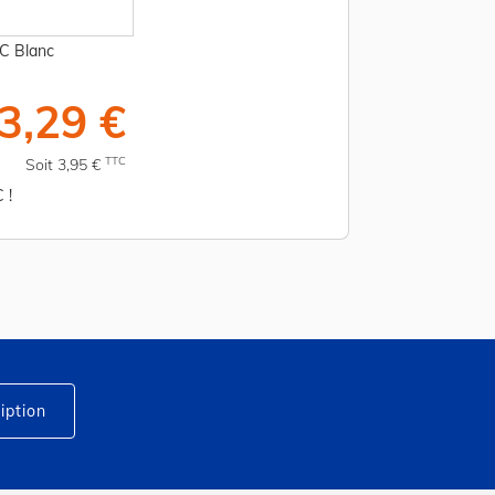
C Blanc
3,29 €
TTC
Soit 3,95 €
 !
iption