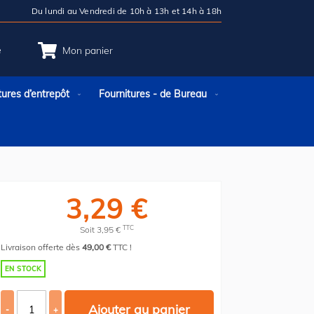
Du lundi au Vendredi de 10h à 13h et 14h à 18h
e
Mon panier
tures d’entrepôt
Fournitures - de Bureau
3,29 €
TTC
Soit 3,95 €
Livraison offerte dès
49,00 €
TTC !
EN STOCK
Ajouter au panier
-
+