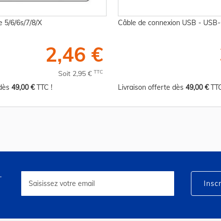
 5/6/6s/7/8/X
Câble de connexion USB - USB-
2,46 €
TTC
Soit 2,95 €
 dès
49,00 €
TTC !
Livraison offerte dès
49,00 €
TTC
r
Inscription
à
Inscr
notre
lettre
d’information
: